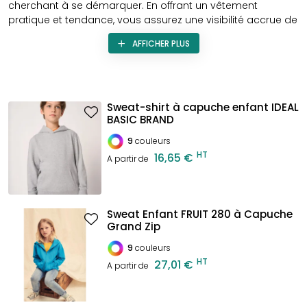
cherchant à se démarquer. En offrant un vêtement
pratique et tendance, vous assurez une visibilité accrue de
votre marque tout en permettant aux enfants de se sentir
AFFICHER PLUS
à l'aise et stylés. Que ce soit pour des événements, des
sorties scolaires, ou des activités sportives, ce type de
vêtement a de nombreux atouts.
Sweat-shirt à capuche enfant IDEAL
BASIC BRAND
9
couleurs
HT
16,65 €
A partir de
Sweat Enfant FRUIT 280 à Capuche
Grand Zip
9
couleurs
HT
27,01 €
A partir de