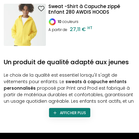
Sweat -Shirt à Capuche zippé
Enfant 280 AWDIS HOODS
10
couleurs
HT
27,11 €
A partir de
Un produit de qualité adapté aux jeunes
Le choix de la qualité est essentiel lorsqu'il s'agit de
vêtements pour enfants. Le
sweats à capuche enfants
personnalisés
proposé par Print and Prod est fabriqué à
partir de matériaux durables et confortables, garantissant
un usage quotidien agréable. Les enfants sont actifs, et un
bon sweat doit être capable de résister à leurs aventures
AFFICHER PLUS
tout en restant confortable. Nos sweats sont disponibles
dans une variété de textures, de couleurs et de tailles,
permettant ainsi de satisfaire les goûts de tous.