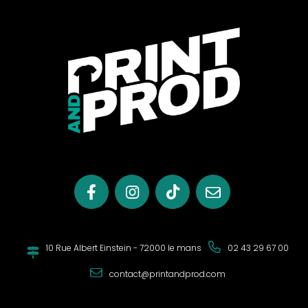
Un marquage sur mesure aux couleurs de
votre choix
L’un des principaux avantages du
sweat enfant à
capuche avec logo
réside dans la possibilité de le
marquer avec un logo ou un texte. Vous pouvez choisir les
couleurs et le design qui correspondent à l'identité de
votre marque ou de votre association. Que vous
souhaitiez promouvoir un événement, une activité, ou
simplement renforcer le sentiment d'appartenance, le
marquage personnalisé est un moyen efficace d’y
parvenir. Grâce à des techniques d’impression de haute
qualité, votre logo sera parfaitement reproduit,
garantissant une visibilité maximale.
Idéal pour la communication d'entreprise
Dans un contexte professionnel, le
sweat enfant à
10 Rue Albert Einstein - 72000 le mans
02 43 29 67 00
capuche avec marquage personnalisé
est un excellent
moyen de communiquer de manière ludique et
contact@printandprod.com
engageante. Offrir ce type de vêtement lors d'événements
d'entreprise, de salons ou de compétitions sportives