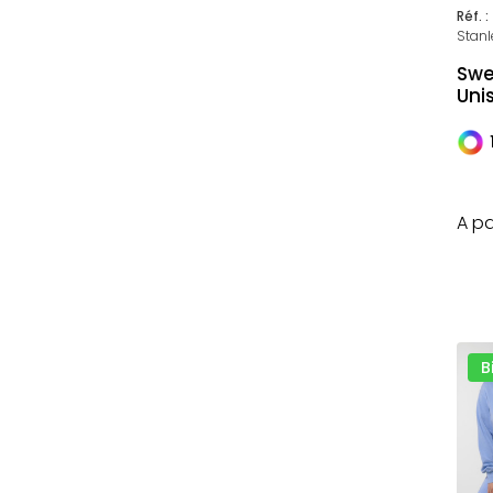
Réf. :
Stanl
Swe
Uni
A pa
B