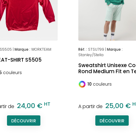
S5505 |
Marque :
WORKTEAM
Réf. :
STSU799 |
Marque :
Stanley/Stella
AT-SHIRT S5505
Sweatshirt Unisexe Co
Rond Medium Fit en Te
5
couleurs
10
couleurs
HT
H
24,00 €
25,00 €
rtir de
A partir de
DÉCOUVRIR
DÉCOUVRIR