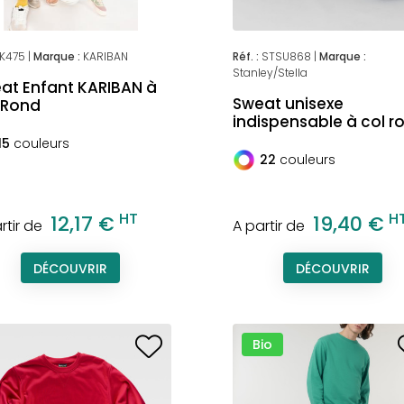
K475 |
Marque :
KARIBAN
Réf. :
STSU868 |
Marque :
Stanley/Stella
at Enfant KARIBAN à
Sweat unisexe
 Rond
indispensable à col r
15
couleurs
22
couleurs
HT
H
12,17 €
19,40 €
rtir de
A partir de
DÉCOUVRIR
DÉCOUVRIR
Bio