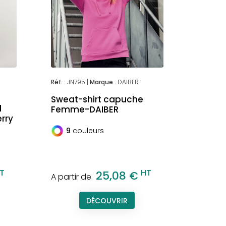
Réf. :
JN795 |
Marque :
DAIBER
Sweat-shirt capuche
l
Femme-DAIBER
rry
9
couleurs
T
HT
25,08 €
A partir de
DÉCOUVRIR