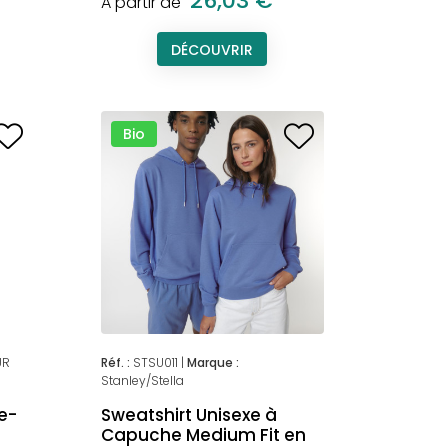
26,03 €
A partir de
DÉCOUVRIR
Bio
UR
Réf. :
STSU011 |
Marque :
Stanley/Stella
e-
Sweatshirt Unisexe à
Capuche Medium Fit en