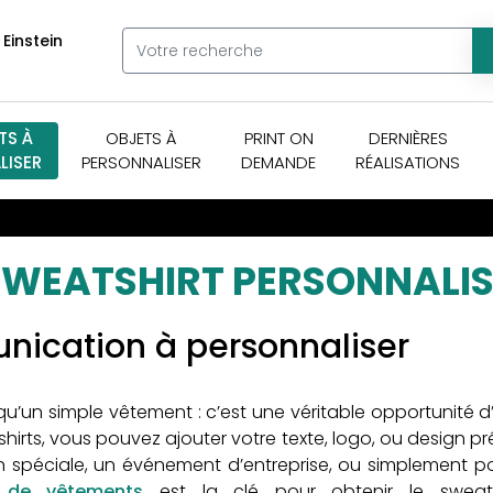
 Einstein
TS À
OBJETS À
PRINT ON
DERNIÈRES
LISER
PERSONNALISER
DEMANDE
RÉALISATIONS
SWEATSHIRT PERSONNALIS
nication à personnaliser
qu’un simple vêtement : c’est une véritable opportunité d’
ts, vous pouvez ajouter votre texte, logo, ou design pré
n spéciale, un événement d’entreprise, ou simplement p
n de vêtements
est la clé pour obtenir le sweatsh