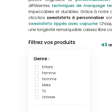
différentes
techniques de marquage tex
impeccables et durables. Grâce à notre ou
clics.Nos
sweatshirts à personnaliser
sont
sweatshirts zippés avec capuche
. Chaqu
une longévité remarquable. Laissez libre co
Filtrez vos produits
43
ar
Genre :
Enfant
Femme
Homme
Mixte
TU
Unisexe