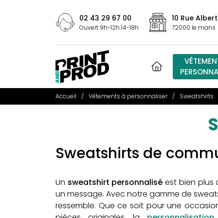
02 43 29 67 00
10 Rue Albert
Ouvert 9h-12h 14-18h
72000 le mans
VÊTEMEN
PERSONNA
Accueil
Vêtements à personnaliser
Sweatshirts
Sweatshirts de commu
Un
sweatshirt personnalisé
est bien plus 
un message. Avec notre gamme de sweatshir
ressemble. Que ce soit pour une occasio
pièces originales, la
personnalisatio