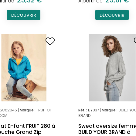
25,32 €
25,61 €
rtir de
A partir de
DÉCOUVRIR
DÉCOUVRIR
SC62045 |
Marque :
FRUIT OF
Réf. :
BY037 |
Marque :
BUILD YO
LOOM
BRAND
at Enfant FRUIT 280 à
Sweat oversize femm
uche Grand Zip
BUILD YOUR BRAND à