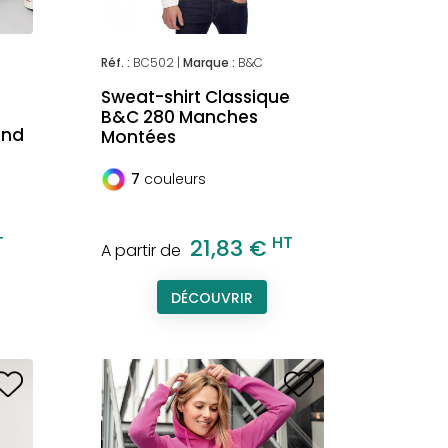
Réf. :
BC502 |
Marque :
B&C
Sweat-shirt Classique
B&C 280 Manches
ond
Montées
7
couleurs
T
HT
21,83 €
A partir de
DÉCOUVRIR