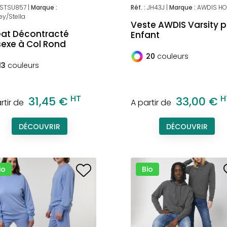
STSU857 |
Marque :
Réf. :
JH43J |
Marque :
AWDIS H
ey/Stella
Veste AWDIS Varsity 
at Décontracté
Enfant
sexe à Col Rond
20
couleurs
13
couleurs
HT
H
31,45 €
33,00 €
rtir de
A partir de
DÉCOUVRIR
DÉCOUVRIR
io
Bio