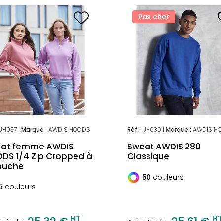
Pas cher
JH037 |
Marque :
AWDIS HOODS
Réf. :
JH030 |
Marque :
AWDIS H
at femme AWDIS
Sweat AWDIS 280
DS 1/4 Zip Cropped à
Classique
puche
50
couleurs
5
couleurs
HT
H