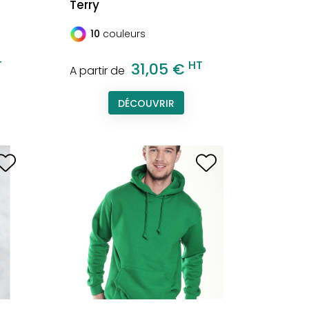
Terry
10
couleurs
T
HT
31,05 €
A partir de
DÉCOUVRIR