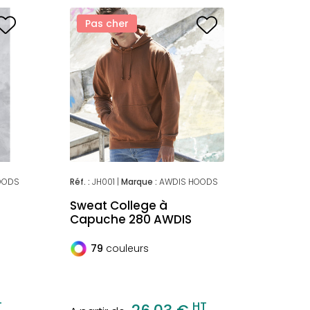
Pas cher
OODS
Réf. :
JH001 |
Marque :
AWDIS HOODS
Sweat College à
Capuche 280 AWDIS
79
couleurs
T
HT