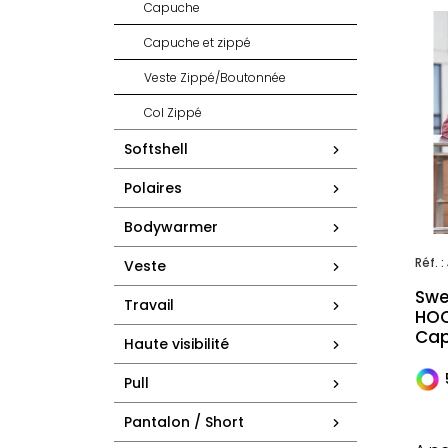
Capuche
Capuche et zippé
Veste Zippé/Boutonnée
Col Zippé
Softshell
Polaires
Bodywarmer
Réf. :
Veste
Swe
Travail
HOO
Ca
Haute visibilité
Pull
Pantalon / Short