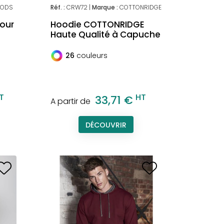
OODS
Réf. :
CRW72 |
Marque :
COTTONRIDGE
pour
Hoodie COTTONRIDGE
Haute Qualité à Capuche
26
couleurs
T
HT
33,71 €
A partir de
DÉCOUVRIR