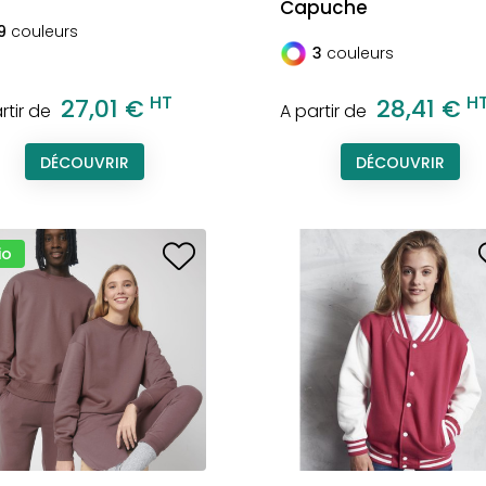
Capuche
9
couleurs
3
couleurs
HT
H
27,01 €
28,41 €
rtir de
A partir de
DÉCOUVRIR
DÉCOUVRIR
io