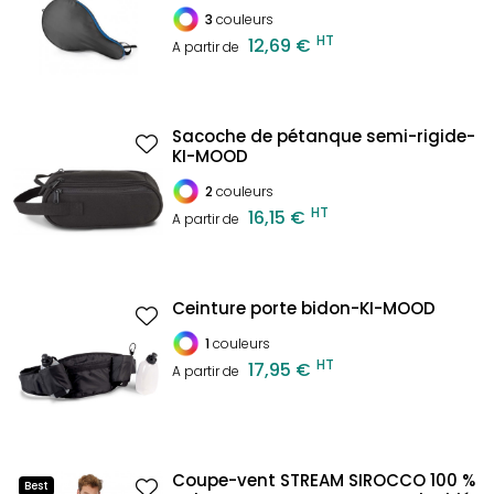
3
couleurs
HT
12,69 €
A partir de
Sacoche de pétanque semi-rigide-
KI-MOOD
2
couleurs
HT
16,15 €
A partir de
Ceinture porte bidon-KI-MOOD
1
couleurs
HT
17,95 €
A partir de
Coupe-vent STREAM SIROCCO 100 %
Best