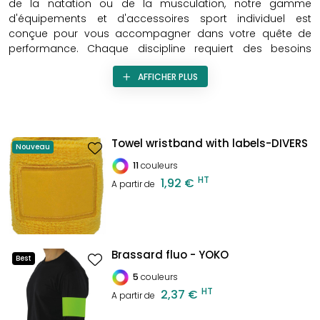
de la natation ou de la musculation, notre gamme
d'équipements et d'accessoires sport individuel est
conçue pour vous accompagner dans votre quête de
performance. Chaque discipline requiert des besoins
spécifiques, c'est pourquoi nous proposons des produits
AFFICHER PLUS
innovants et de qualité pour optimiser vos séances.
Explorez notre sélection et équipez-vous pour atteindre
vos objectifs personnels.
Towel wristband with labels-DIVERS
Nouveau
11
couleurs
HT
1,92 €
A partir de
Brassard fluo - YOKO
Best
5
couleurs
HT
2,37 €
A partir de