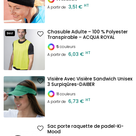
HT
3,51 €
A partir de
Chasuble Adulte – 100 % Polyester
Best
Transpirable – ACQUA ROYAL
5
couleurs
HT
6,03 €
A partir de
Visière Avec Visière Sandwich Unisex
3 Surpiqûres-DAIBER
11
couleurs
HT
6,73 €
A partir de
Sac porte raquette de padel-Ki-
Mood