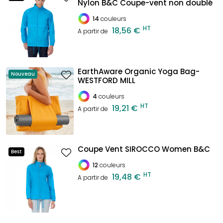
Nylon B&C Coupe-vent non doublé
14
couleurs
HT
18,56 €
A partir de
EarthAware Organic Yoga Bag-
Nouveau
WESTFORD MILL
4
couleurs
HT
19,21 €
A partir de
Coupe Vent SIROCCO Women B&C
Best
12
couleurs
HT
19,48 €
A partir de