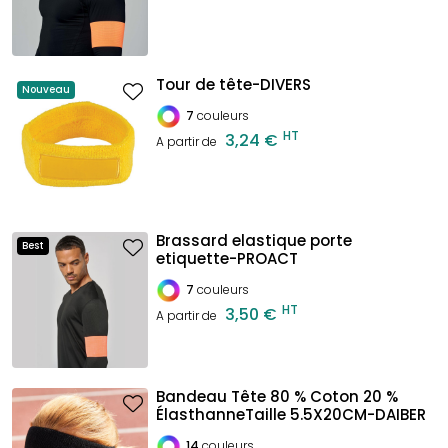
Tour de tête-DIVERS
Nouveau
7
couleurs
HT
3,24 €
A partir de
Brassard elastique porte
Best
etiquette-PROACT
7
couleurs
HT
3,50 €
A partir de
Bandeau Tête 80 % Coton 20 %
ÉlasthanneTaille 5.5X20CM-DAIBER
14
couleurs