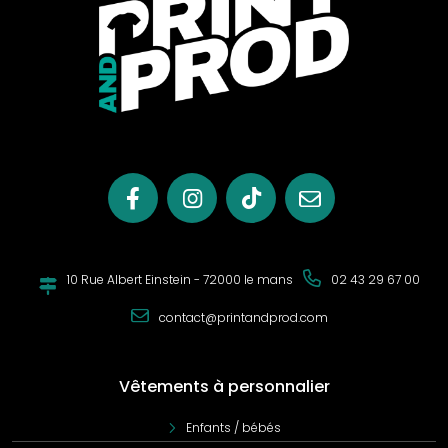
respiratoire, etc. Vous choisirez alors votre activité
physique en fonction de vos attentes.
Tout ce que vous avez à faire est de rechercher les
exercices dont vous avez besoin et de conserver un
rythme de travail (2 à 3 séances par semaine). N'oubliez
pas de faire des exercices d'aérobie car cela peut avoir un
effet positif sur votre corps. Pratiquer une activité physique
régulière vous apprend à avoir confiance en vous et en
vos capacités physiques. De cette façon, vous serez plus
motivé et serez davantage enclin à vous dépasser.
Si vous aimez les sports de plein air, vous pouvez faire du
10 Rue Albert Einstein - 72000 le mans
02 43 29 67 00
vélo, du tennis, faire de la natation, faire de la randonnée
ou alors vous pouvez aller faire du fitness ou de la
contact@printandprod.com
musculation en salle.
Dès lors pour pouvoir bien pratiquer individuellement votre
sport il faut impérativement des
vêtements de sport
Vêtements à personnalier
assortis. Print and Prod propose une sélection de
vêtements adaptés au sport individuel
. Que vous décidiez
Enfants / bébés
de faire votre sport chez vous ou en plein air. Hiver comme