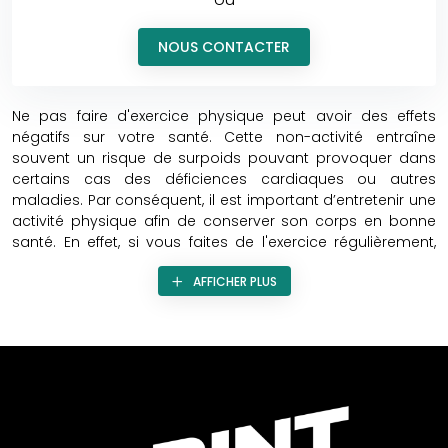
NOUS CONTACTER
Ne pas faire d'exercice physique peut avoir des effets
négatifs sur votre santé. Cette non-activité entraîne
souvent un risque de surpoids pouvant provoquer dans
certains cas des déficiences cardiaques ou autres
maladies. Par conséquent, il est important d’entretenir une
activité physique afin de conserver son corps en bonne
santé. En effet, si vous faites de l'exercice régulièrement,
vous pouvez augmenter votre espérance de vie. Le sport
AFFICHER PLUS
est une activité à laquelle tout le monde peut participer.
Ce dernier présente de multiples avantages
physiquement et psychologiquement parlant. En faisant
de l'exercice, vous pouvez mieux comprendre votre corps
et connaître vos limites.
Avant de pratiquer un sport, vous devez vous fixer un
objectif précis. Par exemple : maintenir son poids,
augmenter sa masse musculaire, améliorer sa capacité