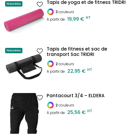
Tapis de yoga et de fitness TRIDRI
Nouveau
3
couleurs
HT
19,99 €
A partir de
Tapis de fitness et sac de
Nouveau
transport Sac TRIDRI
2
couleurs
HT
22,95 €
A partir de
Pantacourt 3/4 – ELDERA
2
couleurs
HT
25,56 €
A partir de