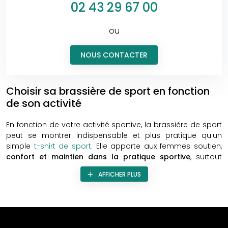
02 43 29 67 00
ou
NOUS CONTACTER
Choisir sa brassière de sport en fonction
de son activité
En fonction de votre activité sportive, la brassière de sport
peut se montrer indispensable et plus pratique qu'un
simple
t-shirt de sport
. Elle apporte aux femmes soutien,
confort et maintien dans la pratique sportive
, surtout
lorsque votre sport nécessite de sauter et de bouger
AFFICHER PLUS
beaucoup. Il est important de bien choisir sa brassière de
sport, en fonction de l’intensité de l’impact, de vos
exigences de confort, mais aussi de l’esthétique !
Créez vos brassières personnalisées