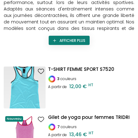
performance, surtout lors de leurs activités sportives.
Adaptés aux séances d'entraînement intenses comme
aux journées décontractées, ils offrent une grande liberté
de mouvement tout en assurant un maintien optimal. Nos
modèles sont conçus dans des tissus respirants et de
haute qualité pour garantir un confort maximal. Que ce
AFFICHER PLUS
soit pour le sport ou pour un look estival, découvrez notre
collection de
débardeurs et brassières personnalisables
,
alliés de votre bien-être.
T-SHIRT FEMME SPORT S7520
3
couleurs
HT
12,00 €
A partir de
Gilet de yoga pour femmes TRIDRI
Nouveau
7
couleurs
HT
13,46 €
A partir de