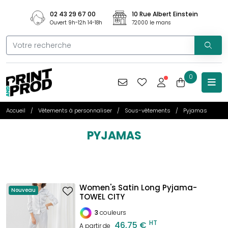
02 43 29 67 00
10 Rue Albert Einstein
Ouvert 9h-12h 14-18h
72000 le mans
0
Accueil
Vêtements à personnaliser
Sous-vêtements
Pyjamas
PYJAMAS
Women's Satin Long Pyjama-
Nouveau
TOWEL CITY
3
couleurs
HT
46,75 €
A partir de