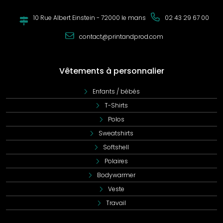
10 Rue Albert Einstein - 72000 le mans
02 43 29 67 00
contact@printandprod.com
Vêtements à personnalier
Enfants / bébés
T-Shirts
Polos
Sweatshirts
Softshell
Polaires
Bodywarmer
Veste
Travail