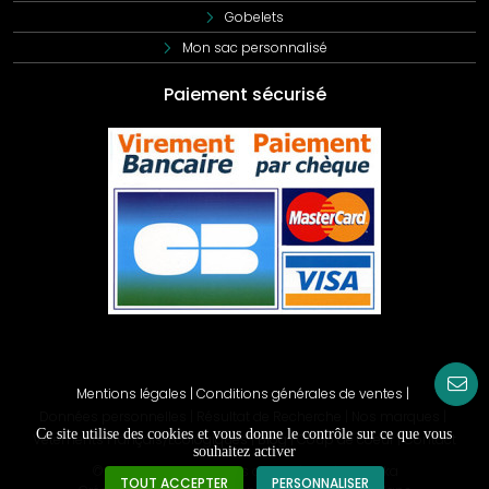
Gobelets
Mon sac personnalisé
Paiement sécurisé
Mentions légales
|
Conditions générales de ventes
|
Données personnelles
|
Résultat de Recherche
|
Nos marques
|
Ce site utilise des cookies et vous donne le contrôle sur ce que vous
Vêtements Français/Ecologiques
|
Blog
|
Coup de coeur
|
Contact
souhaitez activer
© Copyright
2026
. Tous droits réservés - kocka
TOUT ACCEPTER
PERSONNALISER