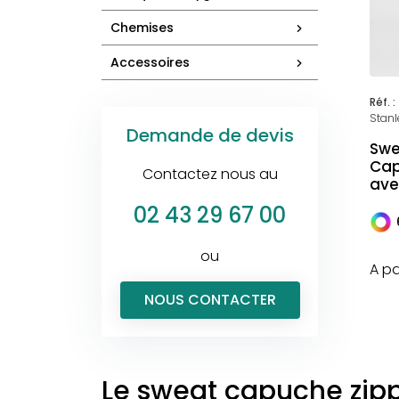
Chemises
Accessoires
Réf. :
Stanl
Demande de devis
Swe
Cap
Contactez nous au
ave
02 43 29 67 00
ou
A pa
NOUS CONTACTER
Le sweat capuche zip