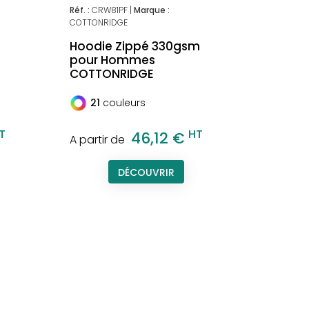
Réf. :
CRW81PF |
Marque :
COTTONRIDGE
Hoodie Zippé 330gsm
pour Hommes
COTTONRIDGE
21
couleurs
T
HT
46,12 €
A partir de
DÉCOUVRIR