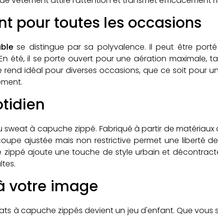
de vêtement attire l'attention et transmet efficacement 
t pour toutes les occasions
ble
se distingue par sa polyvalence. Il peut être port
n été, il se porte ouvert pour une aération maximale, tand
té le rend idéal pour diverses occasions, que ce soit pour u
ement.
otidien
u sweat à capuche zippé. Fabriqué à partir de matériaux d
coupe ajustée mais non restrictive permet une liberté de
 zippé ajoute une touche de style urbain et décontracté
ltes.
à votre image
eats à capuche zippés devient un jeu d'enfant. Que vous s