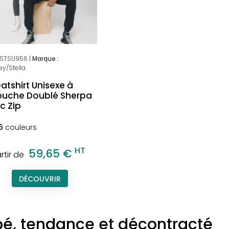
STSU956 |
Marque :
ey/Stella
atshirt Unisexe à
uche Doublé Sherpa
c Zip
6
couleurs
HT
59,65 €
rtir de
DÉCOUVRIR
pé, tendance et décontracté