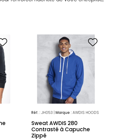
Réf. :
JH053 |
Marque :
AWDIS HOODS
he
Sweat AWDIS 280
Contrasté à Capuche
Zippé