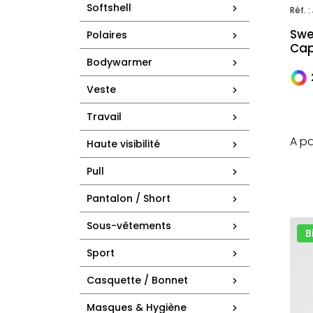
Softshell
Réf. :
Swe
Polaires
Cap
Bodywarmer
Veste
Travail
A pa
Haute visibilité
Pull
Pantalon / Short
Sous-vêtements
B
Sport
Casquette / Bonnet
Masques & Hygiène