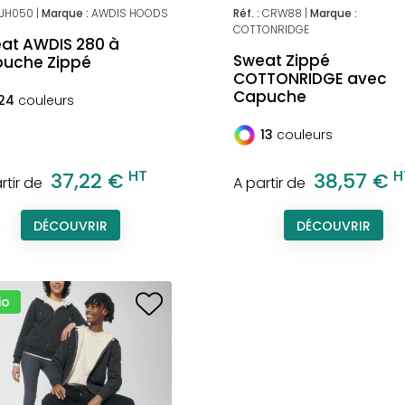
JH050 |
Marque :
AWDIS HOODS
Réf. :
CRW88 |
Marque :
COTTONRIDGE
at AWDIS 280 à
Sweat Zippé
uche Zippé
COTTONRIDGE avec
Capuche
24
couleurs
13
couleurs
HT
H
37,22 €
38,57 €
rtir de
A partir de
DÉCOUVRIR
DÉCOUVRIR
io