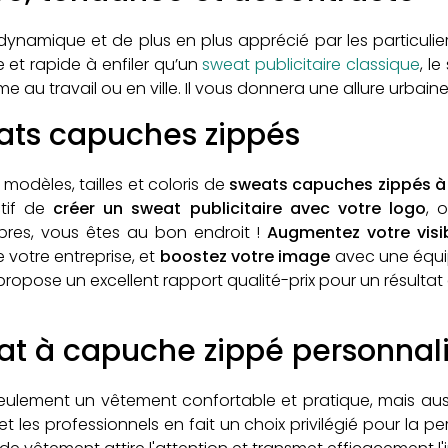
ynamique et de plus en plus apprécié par les particulie
e et rapide à enfiler qu’un
sweat publicitaire classique
, l
ravail ou en ville. Il vous donnera une allure urbaine,
ats capuches zippés
 modèles, tailles et coloris de
sweats capuches zippés à 
ctif de
créer un sweat publicitaire avec votre logo
, 
es, vous êtes au bon endroit !
Augmentez votre visib
 votre entreprise, et
boostez votre image
avec une équip
 propose un excellent rapport qualité-prix pour un résult
at à capuche
zippé
personnal
ulement un vêtement confortable et pratique, mais aus
et les professionnels en fait un choix privilégié pour la pe