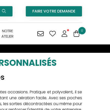
FAIRE VOTRE DEMANDE
NOTRE
0
ATELIER
ERSONNALISÉS
és
outes occasions. Pratique et polyvalent, il se
ttant une aération facile. Avec ses poches
ves, les sorties décontractées ou même pour
r renforcer l'identité de votre entreprise,