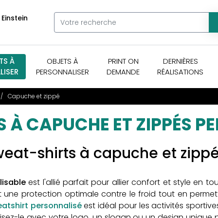
 Einstein
TS À
OBJETS À
PRINT ON
DERNIÈRES
LISER
PERSONNALISER
DEMANDE
RÉALISATIONS
Capuche et zippé
 À CAPUCHE ET ZIPPÉS P
weat-shirts à capuche et zipp
lisable
est l'allié parfait pour allier confort et style en t
t une protection optimale contre le froid tout en perme
atshirt personnalisé
est idéal pour les activités sporti
ez-le avec votre logo, un slogan ou un design unique pou