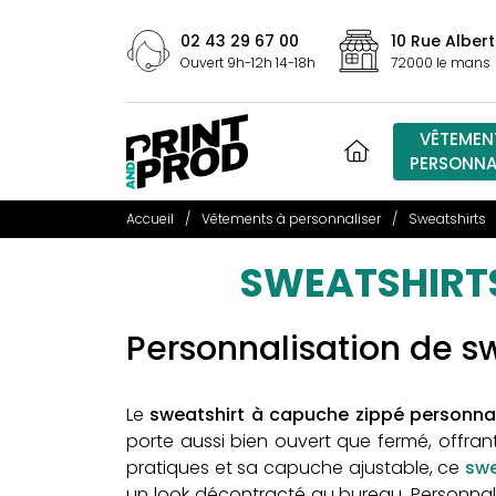
02 43 29 67 00
10 Rue Albert
Ouvert 9h-12h 14-18h
72000 le mans
VÊTEMEN
PERSONNA
Accueil
Vêtements à personnaliser
Sweatshirts
SWEATSHIRTS
Personnalisation de s
Le
sweatshirt à capuche zippé personna
porte aussi bien ouvert que fermé, offran
pratiques et sa capuche ajustable, ce
swe
un look décontracté au bureau. Personnalis