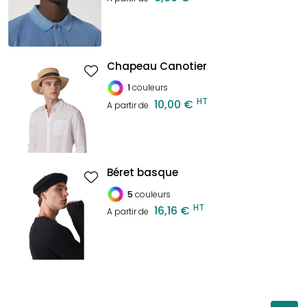
Chapeau Canotier
1
couleurs
HT
10,00 €
A partir de
Béret basque
5
couleurs
HT
16,16 €
A partir de