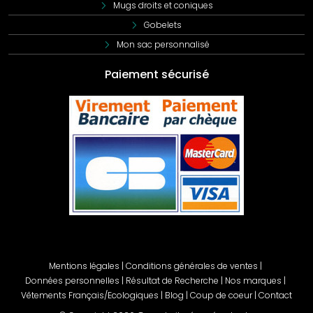
Mugs droits et coniques
vous augmentez la visibilité de votre marque. Les
chapeaux personnalisés peuvent être portés par vos
Gobelets
employés lors d'événements, de salons ou simplement au
Mon sac personnalisé
quotidien, ce qui permet de faire connaître votre marque à
un large public. C'est une stratégie marketing efficace et
Paiement sécurisé
peu coûteuse pour augmenter votre notoriété.
Les chapeaux personnalisés renforcent également la
cohésion d'équipe. En portant des chapeaux aux couleurs
de l'entreprise, vos employés se sentent unis et fiers de
représenter leur organisation. C'est un excellent moyen de
créer un sentiment d'appartenance et de motivation au
sein de votre équipe.
Enfin, les chapeaux personnalisés sont parfaits en tant que
cadeaux d'entreprise ou goodies publicitaires. Offerts lors
de salons, de conférences ou d'événements
promotionnels, ils sont des souvenirs utiles et appréciés
qui laisseront une impression durable chez vos clients et
Mentions légales
|
Conditions générales de ventes
|
partenaires. Les chapeaux personnalisés sont des articles
Données personnelles
|
Résultat de Recherche
|
Nos marques
|
pratiques que les gens utiliseront régulièrement, assurant
Vêtements Français/Ecologiques
|
Blog
|
Coup de coeur
|
Contact
une exposition continue de votre marque.