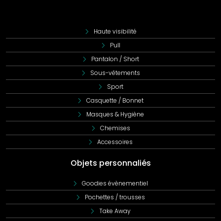
légèreté et leur confort en font un choix populaire pour les
agriculteurs, jardiniers, et travailleurs de la construction.
Les chapeaux de pêcheur, également connus sous le nom
Haute visibilité
de bobs, sont polyvalents et souvent imperméables, ce
Pull
qui les rend parfaits pour les activités de plein air comme
Pantalon / Short
la randonnée, la pêche et les sports nautiques. Leur design
pratique et leur capacité à se plier facilement en font des
Sous-vêtements
accessoires très appréciés. Les chapeaux Fedora et Trilby,
Sport
quant à eux, sont des options élégantes pour ceux qui
Casquette / Bonnet
recherchent un look plus raffiné. Souvent fabriqués en
feutre ou en laine, ils sont parfaits pour des événements
Masques & Hygiène
formels ou pour ajouter une touche de sophistication à
Chemises
une tenue décontractée. Ils conviennent particulièrement
Accessoires
aux professionnels de l'événementiel, du spectacle et de la
restauration haut de gamme.
Objets personnaliés
Avantages de la Personnalisation de
Chapeaux
Goodies évènementiel
Pochettes / trousses
Personnaliser vos chapeaux offre de nombreux avantages.
Take Away
En portant des chapeaux avec le logo de votre entreprise,