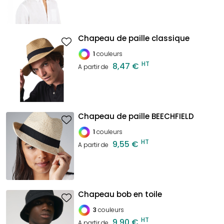
Chapeau de paille classique
1
couleurs
HT
8,47 €
A partir de
Chapeau de paille BEECHFIELD
1
couleurs
HT
9,55 €
A partir de
Chapeau bob en toile
3
couleurs
HT
9,90 €
A partir de