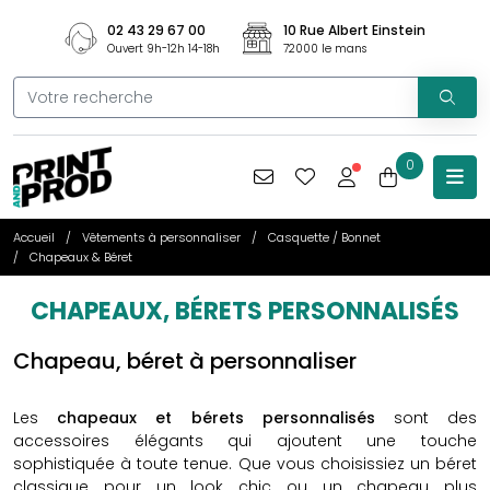
02 43 29 67 00
10 Rue Albert Einstein
Ouvert 9h-12h 14-18h
72000 le mans
0
Accueil
Vêtements à personnaliser
Casquette / Bonnet
Chapeaux & Béret
CHAPEAUX, BÉRETS PERSONNALISÉS
Chapeau, béret à personnaliser
Les
chapeaux et bérets personnalisés
sont des
accessoires élégants qui ajoutent une touche
sophistiquée à toute tenue. Que vous choisissiez un béret
classique pour un look chic ou un chapeau plus