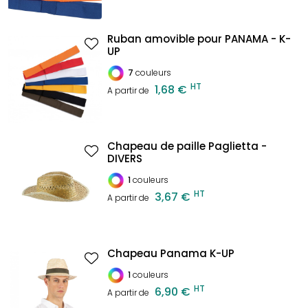
Ruban amovible pour PANAMA - K-
UP
7
couleurs
HT
1,68 €
A partir de
Chapeau de paille Paglietta -
DIVERS
1
couleurs
HT
3,67 €
A partir de
Chapeau Panama K-UP
1
couleurs
HT
6,90 €
A partir de