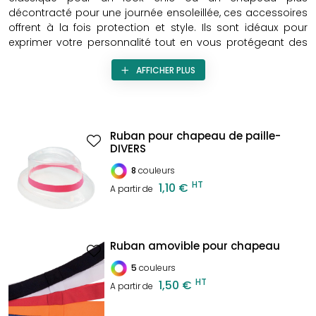
décontracté pour une journée ensoleillée, ces accessoires
offrent à la fois protection et style. Ils sont idéaux pour
exprimer votre personnalité tout en vous protégeant des
éléments, tout en ajoutant une touche finale parfaite à vos
AFFICHER PLUS
ensembles.
Ruban pour chapeau de paille-
DIVERS
8
couleurs
HT
1,10 €
A partir de
Ruban amovible pour chapeau
5
couleurs
HT
1,50 €
A partir de