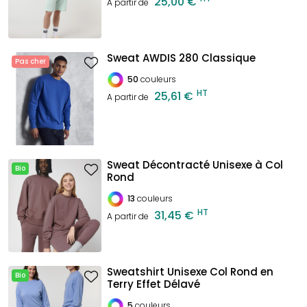
25,00 €
A partir de
Sweat AWDIS 280 Classique
Pas cher
50
couleurs
HT
25,61 €
A partir de
Sweat Décontracté Unisexe à Col
Bio
Rond
13
couleurs
HT
31,45 €
A partir de
Sweatshirt Unisexe Col Rond en
Bio
Terry Effet Délavé
5
couleurs