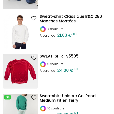
Sweat-shirt Classique B&C 280
Manches Montées
7
couleurs
HT
21,83 €
A partir de
SWEAT-SHIRT S5505
5
couleurs
HT
24,00 €
A partir de
Sweatshirt Unisexe Col Rond
Bio
Medium Fit en Terry
10
couleurs
HT