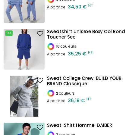
HT
34,50 €
A partir de
Sweatshirt Unisexe Boxy Col Rond
Bio
Toucher Sec
10
couleurs
HT
35,25 €
A partir de
Sweat College Crew-BUILD YOUR
BRAND Classique
2
couleurs
HT
36,19 €
A partir de
Sweat-Shirt Homme-DAIBER
7
couleurs