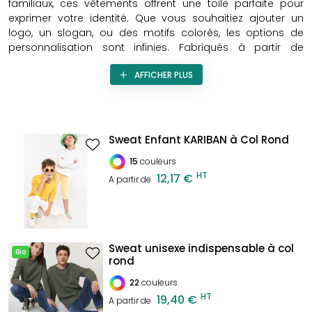
familiaux, ces vêtements offrent une toile parfaite pour
exprimer votre identité. Que vous souhaitiez ajouter un
logo, un slogan, ou des motifs colorés, les options de
personnalisation sont infinies. Fabriqués à partir de
matériaux de haute qualité, ces
sweatshirts à
AFFICHER PLUS
personnaliser
garantissent douceur et durabilité, assurant
ainsi une tenue parfaite pour toutes les saisons. Adoptez le
sweatshirt à col rond personnalisé
pour un look unique et
mémorable.
Sweat Enfant KARIBAN à Col Rond
15
couleurs
HT
12,17 €
A partir de
Sweat unisexe indispensable à col
Bio
rond
22
couleurs
HT
19,40 €
A partir de