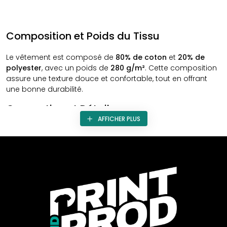
Composition et Poids du Tissu
Le vêtement est composé de
80% de coton
et
20% de
polyester
, avec un poids de
280 g/m²
. Cette composition
assure une texture douce et confortable, tout en offrant
une bonne durabilité.
Conception et Détails
AFFICHER PLUS
Le vêtement présente des
surpiqûres doubles
pour une
finition soignée. Il est doté d'une capuche conçue avec
une double épaisseur de tissu, accompagnée de cordons
de la même couleur. Pour plus de praticité, la poche
frontale de type kangourou possède une ouverture
discrète pour faire passer les fils d'oreillettes.
Caractéristiques Notables
Les bords de manche et le bord inférieur sont côtelés,