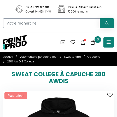
02 43 29 67 00
10 Rue Albert Einstein
Ouvert 9h-12h 14-18h
72000 le mans
0
Accueil
Vêtements à personnaliser
Sweatshirts
Capuche
280 AWDIS College
SWEAT COLLEGE À CAPUCHE 280
AWDIS
Pas cher