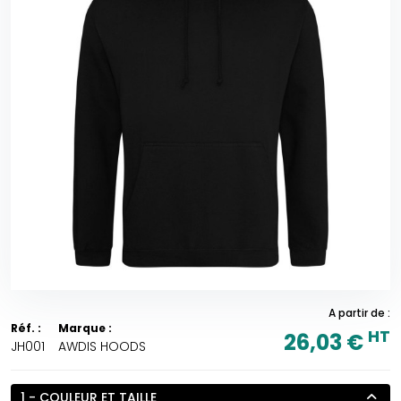
A partir de :
Réf. :
Marque :
HT
26,03 €
JH001
AWDIS HOODS
1 - COULEUR ET TAILLE