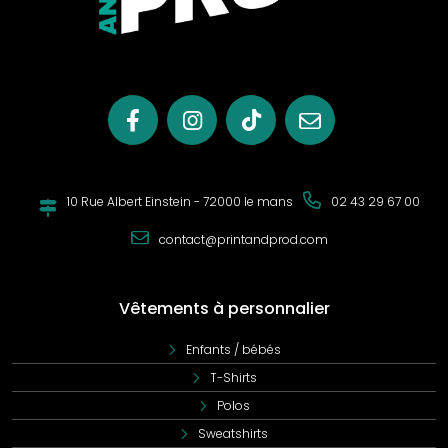
garantissant une meilleure tenue et un ajustement
confortable. De plus, le vêtement bénéficie de la
certification
WRAP (Worldwide Responsible Accredited
Production)
, attestant de pratiques de production
responsables. Les amateurs de couleurs seront ravis avec
les
50 coloris formidables
disponibles.
Imprimabilité
Grâce à la douceur du tissu en coton, le vêtement est
10 Rue Albert Einstein - 72000 le mans
02 43 29 67 00
parfaitement adapté à l'impression, permettant de
contact@printandprod.com
personnaliser ou de créer des motifs selon les
préférences.
Modèles Disponibles
Vêtements à personnalier
Le vêtement est disponible en différents modèles,
Enfants / bébés
notamment le modèle Femme référencé
JH01F
et le
T-Shirts
modèle Enfant référencé
JH01J
.
Polos
Conclusion
Sweatshirts