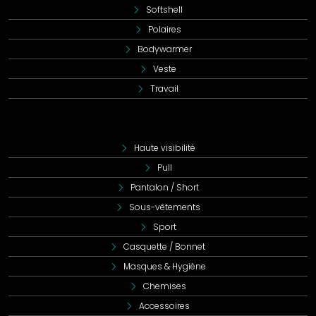
Softshell
Que ce soit pour le confort, la durabilité, la responsabilité
de production ou la variété des coloris, ce vêtement
Polaires
répond à de nombreux critères de choix. Son adaptabilité
Bodywarmer
à l'impression offre également un avantage
Veste
supplémentaire pour ceux qui souhaitent le personnaliser.
Travail
Haute visibilité
Pull
Pantalon / Short
Sous-vêtements
Sport
Casquette / Bonnet
Masques & Hygiène
Chemises
Accessoires