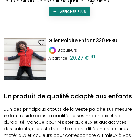
tout en offrant un produit de qualité. Polyvalente,
confortable et adaptée aux besoins des plus jeunes, la
AFFICHER PLUS
veste polaire enfant personnalisée
devient un support
publicitaire marquant grâce à son logo ou slogan
imprimé. Elle accompagne les enfants au quotidien, que
ce soit lors de sorties scolaires, d’activités sportives, ou
dans la vie de tous les jours, maximisant ainsi la portée du
Gilet Polaire Enfant 330 RESULT
message que vous souhaitez transmettre.
3
couleurs
HT
20,27 €
A partir de
Un produit de qualité adapté aux enfants
L'un des principaux atouts de la
veste polaire sur mesure
enfant
réside dans la qualité de ses matériaux et sa
durabilité. Conçue pour résister aux jeux et aux activités
des enfants, elle est disponible dans différentes textures,
matériaux et couleurs pour correspondre au mieux à vos