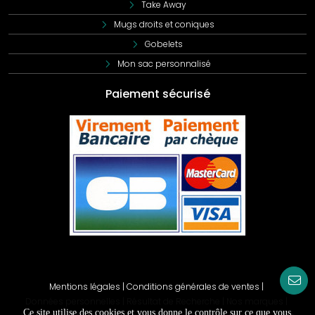
Take Away
Mugs droits et coniques
Découvrez également nos autres modèles de
polaires
Gobelets
femme personnalisées
,
polaires enfant personnalisées
,
Mon sac personnalisé
polaires unisexes personnalisées
,
polaires premium
personnalisées
,
polaires avec poches personnalisées
et
Paiement sécurisé
polaires bio personnalisées
. Nous proposons aussi des
polaires toutes saisons personnalisées
, des
polaires
personnalisées classiques
, des
blousons de travail
personnalisés
ainsi que des
micropolaires
professionnelles
, des
polaires col zippé personnalisées
et
des
polaires bodywarmer professionnels
.
Mentions légales
|
Conditions générales de ventes
|
Données personnelles
|
Résultat de Recherche
|
Nos marques
|
Ce site utilise des cookies et vous donne le contrôle sur ce que vous