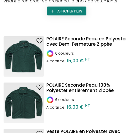
visant à renforcer sa présence, le choix de vêtements
personnalisés est une stratégie efficace. Avec sa capacité
AFFICHER PLUS
à intégrer des logos, slogans et couleurs de votre marque,
le polaire devient un support textile impactant, attirant
l’attention de manière subtile mais efficace.
POLAIRE Seconde Peau en Polyester
avec Demi Fermeture Zippée
6
couleurs
HT
15,00 €
A partir de
POLAIRE Seconde Peau 100%
Polyester entièrement Zippée
6
couleurs
HT
16,00 €
A partir de
Veste POLAIRE en Polyester avec