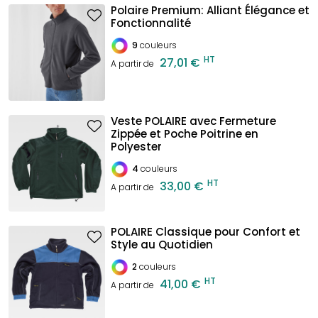
Polaire Premium: Alliant Élégance et
Fonctionnalité
9
couleurs
HT
27,01 €
A partir de
Veste POLAIRE avec Fermeture
Zippée et Poche Poitrine en
Polyester
4
couleurs
HT
33,00 €
A partir de
POLAIRE Classique pour Confort et
Style au Quotidien
2
couleurs
HT
41,00 €
A partir de