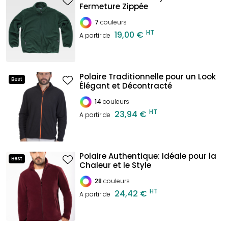
Fermeture Zippée
7
couleurs
HT
19,00 €
A partir de
Polaire Traditionnelle pour un Look
Best
Élégant et Décontracté
14
couleurs
HT
23,94 €
A partir de
Polaire Authentique: Idéale pour la
Best
Chaleur et le Style
28
couleurs
HT
24,42 €
A partir de