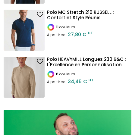
Polo MC Stretch 210 RUSSELL :
Confort et Style Réunis
11
couleurs
HT
27,80 €
A partir de
Polo HEAVYMILL Longues 230 B&C :
L'Excellence en Personnalisation
6
couleurs
HT
34,45 €
A partir de