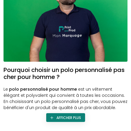
Pourquoi choisir un polo personnalisé pas
cher pour homme ?
Le
polo personnalisé pour homme
est un vêtement
élégant et polyvalent qui convient à toutes les occasions.
En choisissant un polo personnalisé pas cher, vous pouvez
bénéficier d'un produit de qualité à un prix abordable.
Chez Print and Prod, nous proposons des polos
AFFICHER PLUS
personnalisables pour homme à des prix compétitifs, sans
compromettre la qualité. Nos polos sont fabriqués à partir