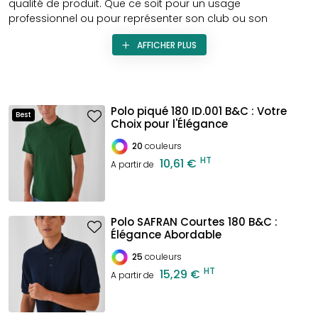
qualité de produit. Que ce soit pour un usage
professionnel ou pour représenter son club ou son
association, le
polo homme personnalisé
est un choix
AFFICHER PLUS
judicieux pour afficher fièrement ses couleurs et son
identité. Dans cet article, nous allons explorer les
avantages du
polo masculin personnalisé pas cher
, ainsi
que les différentes
techniques d'impression
disponibles
pour le personnaliser.
Polo piqué 180 ID.001 B&C : Votre
Best
Choix pour l'Élégance
20
couleurs
HT
10,61 €
A partir de
Polo SAFRAN Courtes 180 B&C :
Élégance Abordable
25
couleurs
HT
15,29 €
A partir de