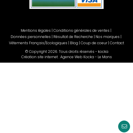
Mentions légales
|
Conditions générales de ventes
|
Données personnelles
|
Résultat de Recherche
|
Nos marques
|
Vêtements Français/Ecologiques
|
Blog
|
Coup de coeur
|
Contact
© Copyright
2026
. Tous droits réservés - kocka
Création site internet : Agence Web Kocka - Le Mans