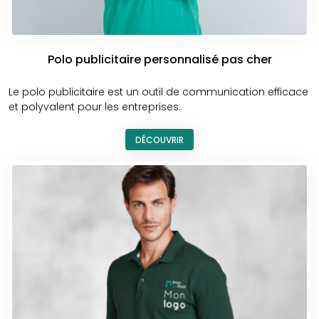
pas à
nous contacter
pour en savoir plus sur nos polos
personnalisables pour homme et pour obtenir un devis
personnalisé.
Polo publicitaire personnalisé pas cher
Le polo publicitaire est un outil de communication efficace
Crédit photo : ©freepik.com
et polyvalent pour les entreprises.
DÉCOUVRIR