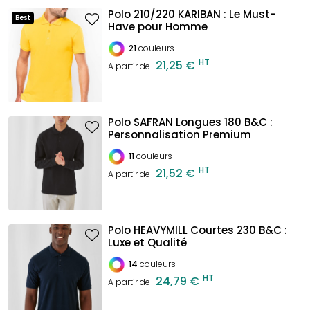
Polo 210/220 KARIBAN : Le Must-
Best
Have pour Homme
21
couleurs
HT
21,25 €
A partir de
Polo SAFRAN Longues 180 B&C :
Personnalisation Premium
11
couleurs
HT
21,52 €
A partir de
Polo HEAVYMILL Courtes 230 B&C :
Luxe et Qualité
14
couleurs
HT
24,79 €
A partir de