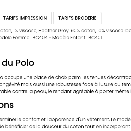
TARIFS IMPRESSION
TARIFS BRODERIE
 coton, 1% viscose; Heather Grey: 90% coton, 10% viscose
odèle Femme : BC404 - Modèle Enfant : BC401
 du Polo
olo occupe une place de choix parmi les tenues décontrac
ongévité mais aussi une robustesse face à l'usure du te
ble contre la peau, le rendant agréable à porter même l
ons
terminer le confort et l'apparence d'un vêtement. Le mod
bénéficier de la douceur du coton tout en incorporant la l