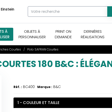
 Einstein
TS À
OBJETS À
PRINT ON
DERNIÈRES
LISER
PERSONNALISER
DEMANDE
RÉALISATIONS
ches Courtes
Polo SAFRAN Courtes
OURTES 180 B&C : ÉLÉG
BC400
B&C
Réf. :
Marque :
1 - COULEUR ET TAILLE