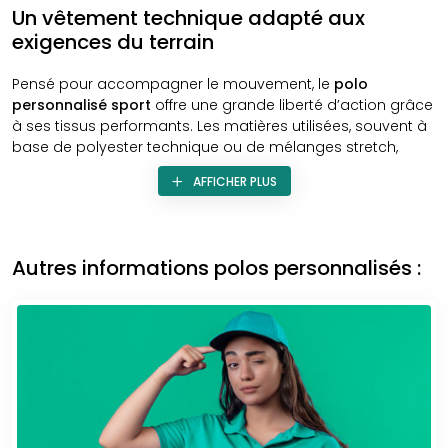
Un vêtement technique adapté aux
exigences du terrain
Pensé pour accompagner le mouvement, le
polo
personnalisé
sport
offre une grande liberté d’action grâce
à ses tissus performants. Les matières utilisées, souvent à
base de polyester technique ou de mélanges stretch,
garantissent une régulation optimale de la température
AFFICHER PLUS
corporelle. Elles évacuent efficacement l’humidité,
permettent à la peau de respirer et évitent les sensations
d’inconfort liées à l’effort. Ce type de polo est donc
parfaitement adapté aux activités sportives, mais aussi à
Autres informations polos personnalisés :
tous les événements où le confort doit rimer avec
endurance.
Le
polo sport
, tout en étant performant sur le plan
technique, conserve une coupe soignée et structurée. Il se
porte aussi bien en entraînement qu’en situation de
représentation, ce qui en fait un outil textile doublement
pertinent. Il devient un véritable prolongement de votre
identité, utile pour dynamiser une équipe, renforcer la