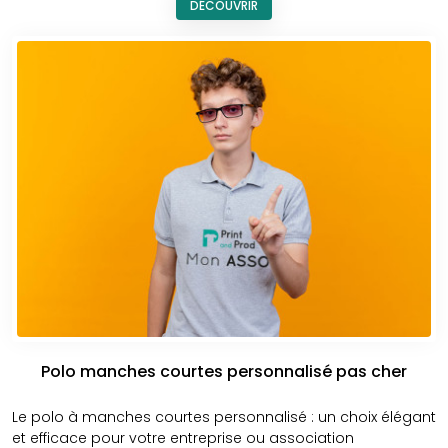
DÉCOUVRIR
livrer des polos à la hauteur de vos exigences.
Découvrez également nos autres modèles comme le
polo
uni personnalisé
, le
polo brodé personnalisé
ou encore le
polo unisexe personnalisé
. Nous proposons aussi des
polos grande taille personnalisés
, des
polos entreprise
personnalisés
, des
polos légers personnalisés
et des
polos respirants personnalisés
. Découvrez aussi notre
polo coloré personnalisé
, le
polo d’été personnalisé
,
notre page dédiée à la
personnalisation des polos
manches courtes
ainsi que le
polo manches longues
personnalisé
.
Polo manches courtes personnalisé pas cher
Le polo à manches courtes personnalisé : un choix élégant
et efficace pour votre entreprise ou association