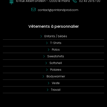
10 Rue Albert Einstein - 72000 le mans
02 43 29 67 00
contact@printandprod.com
Vêtements à personnalier
Enfants / bébés
T-Shirts
Polos
Sweatshirts
Softshell
Polaires
Bodywarmer
Veste
Travail