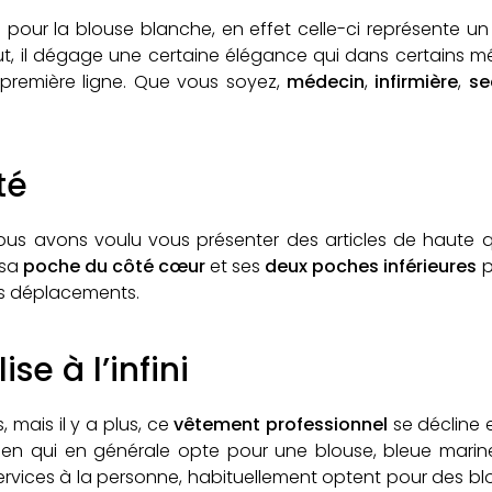
 pour la blouse blanche, en effet celle-ci représente un
ut, il dégage une certaine élégance qui dans certains mé
 première ligne. Que vous soyez,
médecin
,
infirmière
,
sec
té
nous avons voulu vous présenter des articles de haute q
 sa
poche du côté cœur
et ses
deux poches inférieures
p
os déplacements.
se à l’infini
 mais il y a plus, ce
vêtement professionnel
se décline e
ien qui en générale opte pour une blouse, bleue marine
services à la personne, habituellement optent pour des b