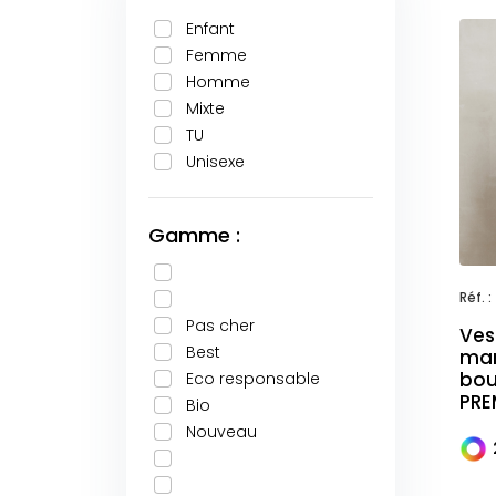
Enfant
Femme
Homme
Mixte
TU
Unisexe
Gamme :
Réf. :
Pas cher
Ves
Best
man
bou
Eco responsable
PRE
Bio
Nouveau