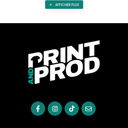
premier regard. C’est le cas de la
chemise de costume
,
AFFICHER PLUS
souvent reléguée au second plan derrière la veste et le
pantalon, mais pourtant essentielle pour affirmer un style
et une identité.
Print & Prod
l’a bien compris, en développant une offre sur
mesure de chemises de costume personnalisées qui
allient confort, esthétisme et qualité textile. Pensée pour les
entreprises comme pour les particuliers exigeants, cette
chemise devient un support stratégique, à la fois outil de
communication et garant d’une allure soignée.
Une pièce centrale de la tenue
professionnelle
Portée seule ou sous une veste, la chemise donne le ton.
C’est elle qui est en contact direct avec le corps, qui
structure la tenue, et qui reste visible même lorsque la
veste est retirée. Une
chemise personnalisée
bien coupée
reflète immédiatement la rigueur, le soin et la cohérence
visuelle d’un professionnel.