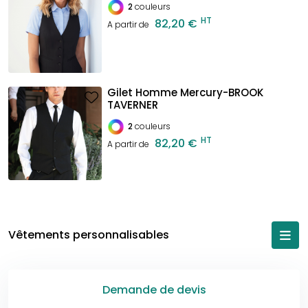
2
couleurs
HT
82,20 €
A partir de
Gilet Homme Mercury-BROOK
TAVERNER
2
couleurs
HT
82,20 €
A partir de
Vêtements personnalisables
Demande de devis