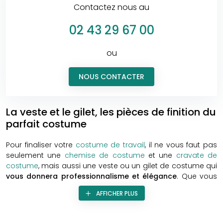
Contactez nous au
02 43 29 67 00
ou
NOUS CONTACTER
La veste et le gilet, les pièces de finition du
parfait costume
Pour finaliser votre
costume de travail
, il ne vous faut pas
seulement une
chemise de costume
et une
cravate de
costume
, mais aussi une veste ou un gilet de costume qui
vous donnera professionnalisme et élégance
. Que vous
soyez un particulier ou un professionnel, quelle que soit
AFFICHER PLUS
votre utilisation (quotidienne ou occasionnelle, volontaire
ou obligatoire), votre costume doit vous mettre en valeur
et être à la fois
chic et confortable
. C’est pourquoi il est