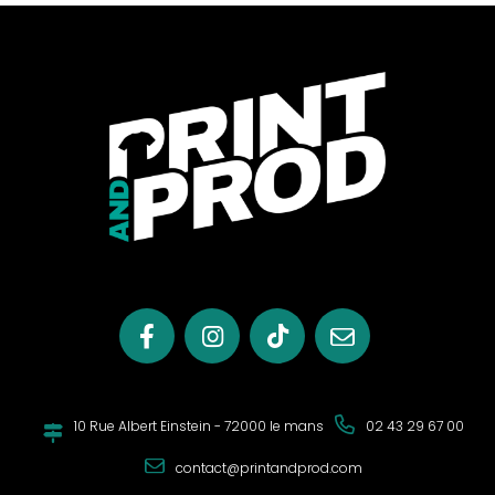
essentiel de bien le choisir, en particulier la veste qui est
l’une des pièces les plus visibles.
Personnalisez vos vestes et gilets de
costumes
Pour de nombreux professionnels, la veste ou le gilet de
travail est obligatoire. Ainsi les professionnels de la
restauration portent gilet de serveur et vestes de cuisinier,
les ouvriers des vestes protectrices, et les employés des
vestes de costume. Print and Prod vous propose d’aller
plus loin et de
personnaliser vos vestes et gilets en y
imprimant le logo ou le slogan de votre entreprise
. Nous
vous offrons un large choix de modèles, tailles et coloris, à
un rapport qualité-prix imbattable. Créez vos
vestes et
gilets de costume publicitaires
et portez-les sur vos
événements, salons et animations commerciales, ou dans
votre travail au quotidien,
pour augmenter votre
10 Rue Albert Einstein - 72000 le mans
02 43 29 67 00
professionnalisme
, votre cohésion d’équipe et votre
visibilité de marque.
contact@printandprod.com