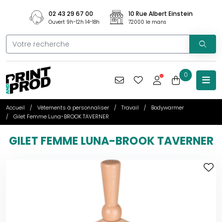
02 43 29 67 00
10 Rue Albert Einstein
Ouvert 9h-12h 14-18h
72000 le mans
0
Accueil
Vêtements à personnaliser
Travail
Bodywarmer
Gilet Femme Luna-BROOK TAVERNER
GILET FEMME LUNA-BROOK TAVERNER