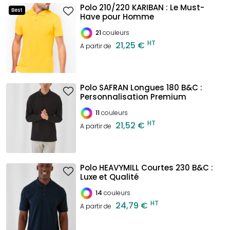
Polo 210/220 KARIBAN : Le Must-
Best
Have pour Homme
21
couleurs
HT
21,25 €
A partir de
Polo SAFRAN Longues 180 B&C :
Personnalisation Premium
11
couleurs
HT
21,52 €
A partir de
Polo HEAVYMILL Courtes 230 B&C :
Luxe et Qualité
14
couleurs
HT
24,79 €
A partir de