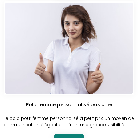
spécifique, ou encore jouer la carte de la sobriété avec un
marquage discret.
La personnalisation est aussi l’occasion de créer une
cohésion au sein de vos équipes. En portant un vêtement
harmonisé, chacun devient ambassadeur de l’image de
l’entreprise. Cela renforce le sentiment d’appartenance
tout en véhiculant une communication cohérente vers
l’extérieur.
Un produit de qualité livré avec soin par
Print and Prod
Faire appel à Print and Prod pour la conception de vos
polos commerciaux personnalisés
, c’est choisir un
partenaire fiable, réactif et attentif à la qualité. Chaque
projet fait l’objet d’un suivi personnalisé, de la sélection du
Polo femme personnalisé pas cher
textile jusqu’au conditionnement final.
Le polo pour femme personnalisé à petit prix, un moyen de
L’impression est réalisée avec précision, dans des
communication élégant et offrant une grande visibilité.
conditions qui garantissent la tenue des couleurs et la
fidélité du visuel. L’équipe Print and Prod s’assure