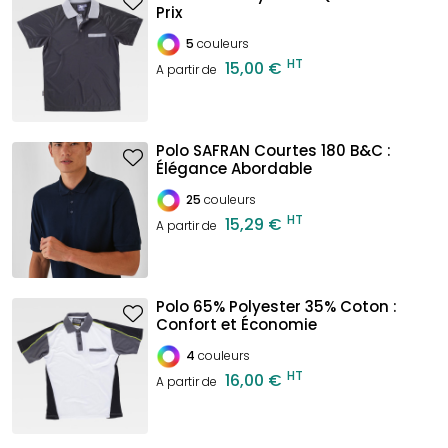
Prix
5
couleurs
HT
15,00 €
A partir de
Polo SAFRAN Courtes 180 B&C :
Élégance Abordable
25
couleurs
HT
15,29 €
A partir de
Polo 65% Polyester 35% Coton :
Confort et Économie
4
couleurs
HT
16,00 €
A partir de