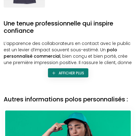
Une tenue professionnelle qui inspire
confiance
L’apparence des collaborateurs en contact avec le public
est un levier d’impact souvent sous-estimé. Un
polo
personnalisé commercial
, bien conçu et bien porté, crée
une première impression positive. Il rassure le client, donne
de la légitimité au discours commercial et instaure une
AFFICHER PLUS
image professionnelle solide.
Cette tenue permet d’identifier facilement les membres de
votre équipe dans un magasin, sur un stand ou dans un
Autres informations polos personnalisés :
espace public. Elle facilite les échanges et affirme
visuellement l’appartenance à une organisation
structurée. Le
polo commercial
transmet ainsi un
message de sérieux, d’engagement et de disponibilité,
sans pour autant contraindre celui qui le porte. Sa coupe
étudiée assure un port agréable, adapté aux exigences du