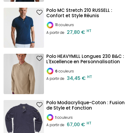
Polo MC Stretch 210 RUSSELL :
Confort et Style Réunis
11
couleurs
HT
27,80 €
A partir de
Polo HEAVYMILL Longues 230 B&C :
L'Excellence en Personnalisation
6
couleurs
HT
34,45 €
A partir de
Polo Modacrylique-Coton : Fusion
de Style et Fonction
1
couleurs
HT
67,00 €
A partir de