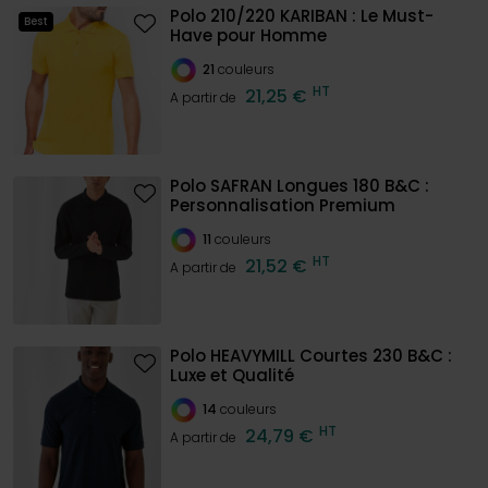
Polo 210/220 KARIBAN : Le Must-
Best
Have pour Homme
21
couleurs
HT
21,25 €
A partir de
Polo SAFRAN Longues 180 B&C :
Personnalisation Premium
11
couleurs
HT
21,52 €
A partir de
Polo HEAVYMILL Courtes 230 B&C :
Luxe et Qualité
14
couleurs
HT
24,79 €
A partir de