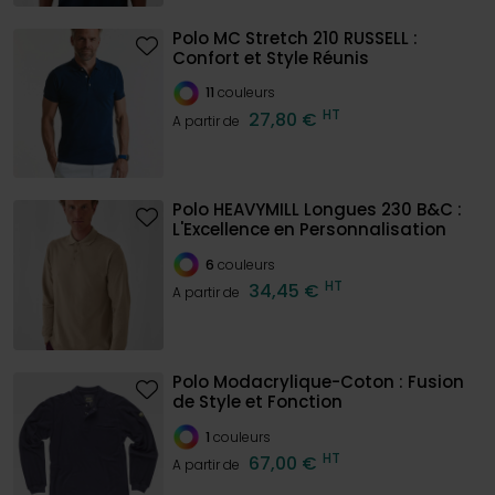
Polo MC Stretch 210 RUSSELL :
Confort et Style Réunis
11
couleurs
HT
27,80 €
A partir de
Polo HEAVYMILL Longues 230 B&C :
L'Excellence en Personnalisation
6
couleurs
HT
34,45 €
A partir de
Polo Modacrylique-Coton : Fusion
de Style et Fonction
1
couleurs
HT
67,00 €
A partir de