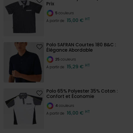
Prix
5
couleurs
HT
15,00 €
A partir de
Polo SAFRAN Courtes 180 B&C :
Élégance Abordable
25
couleurs
HT
15,29 €
A partir de
Polo 65% Polyester 35% Coton :
Confort et Économie
4
couleurs
HT
16,00 €
A partir de