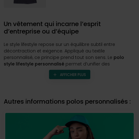
Un vêtement qui incarne l’esprit
d’entreprise ou d’équipe
Le style lifestyle repose sur un équilibre subtil entre
décontraction et exigence. Appliqué au textile
personnalisé, ce principe prend tout son sens. Le
polo
style lifestyle personnalisé
permet d’unifier des
collaborateurs ou des membres d’association autour d’un
AFFICHER PLUS
vêtement commun, sans imposer de rigidité ou d’uniforme
classique. Il s’intègre dans tous les univers professionnels,
du secteur créatif aux métiers de services, en passant par
les environnements commerciaux, les espaces d’accueil
Autres informations polos personnalisés :
ou les contextes événementiels.
Ce
polo
devient un élément clé de l’identité collective. Il
véhicule à la fois le nom, les couleurs et les valeurs d’une
structure. Porté au quotidien ou lors de temps forts, il
facilite la reconnaissance, valorise le sentiment