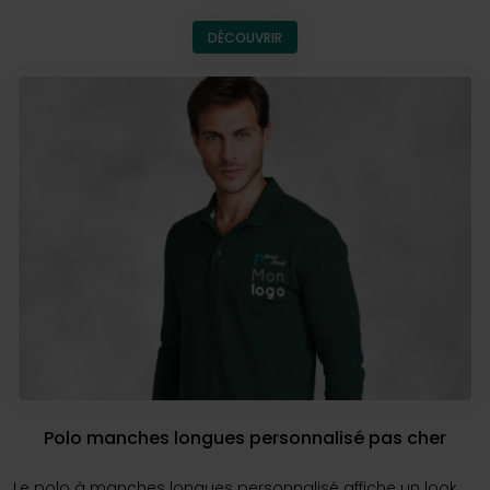
vos valeurs et parfaitement adapté à votre audience.
DÉCOUVRIR
L’équipe est à votre disposition pour répondre à vos
questions,
vous conseiller
sur les matières, les couleurs ou
les techniques, et vous établir un devis personnalisé.
N’attendez plus pour habiller vos équipes avec style et
faire rayonner votre identité grâce à un
polo
aussi
agréable à porter qu’efficace à communiquer.
Polo manches longues personnalisé pas cher
Le polo à manches longues personnalisé affiche un look