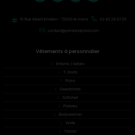
10 Rue Albert Einstein - 72000 le mans
02 43 29 67 00
contact@printandprod.com
Vêtements à personnalier
Enfants / bébés
T-Shirts
Polos
Sweatshirts
Softshell
Polaires
Bodywarmer
Veste
Travail