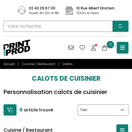
02 43 29 67 00
10 Rue Albert Einstein
Ouvert 9h-12h 14-18h
72000 le mans
0
Accueil
Cuisine / Restaurant
Calots
CALOTS DE CUISINIER
Personnalisation calots de cuisinier
0
article trouvé
Cuisine / Restaurant