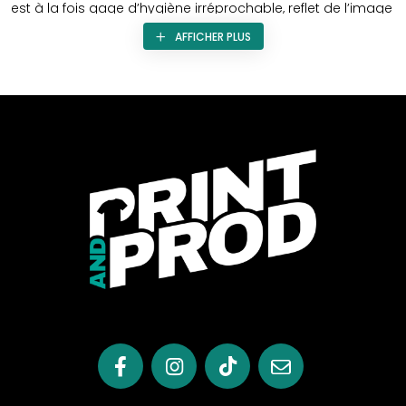
est à la fois gage d’hygiène irréprochable, reflet de l’image
du restaurant, et élément fédérateur pour toute la brigade.
AFFICHER PLUS
Print & Prod
l’a bien compris et propose une approche
haut de gamme de la
personnalisation textile
, où le calot
devient une pièce maîtresse de l’identité culinaire.
À la différence des toques classiques, le calot est
moderne, léger, ergonomique. Doté de perforations à
l’arrière de la tête, il garantit une excellente aération même
dans les cuisines les plus exigeantes. En évitant la
transpiration excessive, il assure non seulement le confort
du professionnel, mais aussi le maintien d’un haut niveau
d’hygiène. La chevelure reste parfaitement contenue,
évitant tout risque de contamination dans l’assiette. Mais
surtout, il donne aux membres de l’équipe une allure
professionnelle, propre et soignée – et cela se voit jusque
dans la salle.
La personnalisation du calot : un atout
pour votre identité visuelle
Le calot devient véritablement stratégique lorsqu’il est