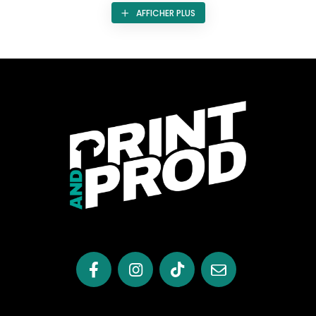
impératif de bien-être, d’efficacité et d’hygiène. C’est dans
AFFICHER PLUS
cette optique que
Print & Prod
propose une gamme de
vestes de cuisine manches courtes
pensée pour
conjuguer légèreté, durabilité et allure professionnelle.
Quand les températures montent ou que les fours
tournent à plein régime, il devient essentiel de disposer
d’un vêtement qui permette au corps de respirer. Les
manches courtes offrent cette liberté, en laissant circuler
l’air tout en maintenant une coupe ajustée et fonctionnelle.
La fluidité des mouvements, la régulation de la chaleur
corporelle et le maintien d’un aspect soigné sont assurés
tout au long du service. En cuisine comme en extérieur, lors
d’un événement ou d’un service traiteur, la veste manches
courtes devient le compagnon de confiance de l’artisan
culinaire.
Une veste de cuisine qui allie confort,
technicité et esthétisme
Chez Print & Prod, chaque veste est conçue dans une
logique d’usage professionnel intense. Les tissus