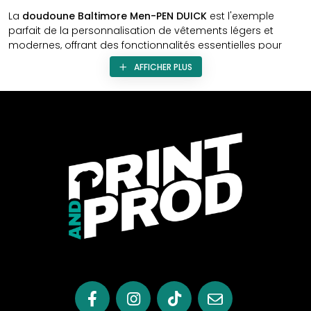
La
doudoune Baltimore Men-PEN DUICK
est l'exemple
parfait de la personnalisation de vêtements légers et
modernes, offrant des fonctionnalités essentielles pour
l'entreprise tout en respectant un budget abordable.
AFFICHER PLUS
Caractéristiques Essentielles:
Légèreté et Modernité:
Cette doudoune bi-matière
combine légèreté et style contemporain, vous
permettant de rester à la mode tout en étant bien
protégé contre les éléments.
Praticité au Quotidien:
Avec 2 poches latérales
zippées, cette doudoune offre un espace de
rangement pratique pour vos effets personnels, tandis
que le protège-menton assure un confort optimal.
Détails Contrastés:
Les zips contrastés ajoutent une
touche de sophistication au design de la doudoune,
créant un look moderne et dynamique.
Personnalisation et Image d'Entreprise: