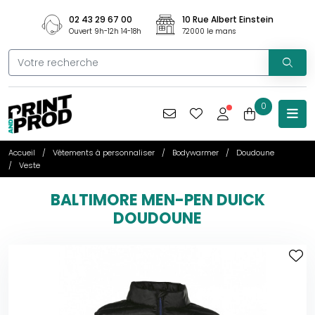
02 43 29 67 00
10 Rue Albert Einstein
Ouvert 9h-12h 14-18h
72000 le mans
0
Accueil
Vêtements à personnaliser
Bodywarmer
Doudoune
Veste
BALTIMORE MEN-PEN DUICK
DOUDOUNE