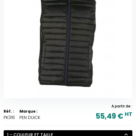
A partir de :
Réf. :
Marque :
HT
55,49 €
PK316
PEN DUICK
1 - COULEUR ET TAILLE