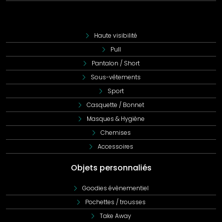
comment ce vêtement peut devenir un atout pour votre
entreprise, tout en reflétant l'esprit corporate de votre
organisation.
Haute visibilité
Pull
Pantalon / Short
Sous-vêtements
Sport
Casquette / Bonnet
Masques & Hygiène
Chemises
Accessoires
Objets personnaliés
Goodies évènementiel
Pochettes / trousses
Take Away