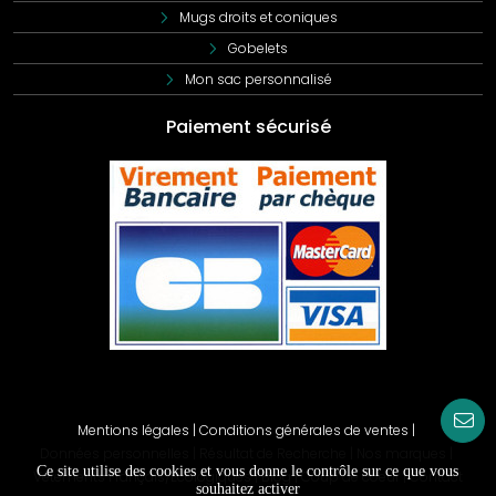
Mugs droits et coniques
Gobelets
Mon sac personnalisé
Paiement sécurisé
Mentions légales
|
Conditions générales de ventes
|
Données personnelles
|
Résultat de Recherche
|
Nos marques
|
Ce site utilise des cookies et vous donne le contrôle sur ce que vous
Vêtements Français/Ecologiques
|
Blog
|
Coup de coeur
|
Contact
souhaitez activer