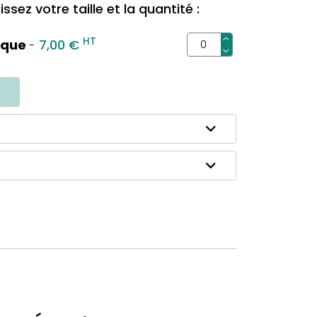
ssez votre taille et la quantité :
HT
ique
7,00 €
-
R