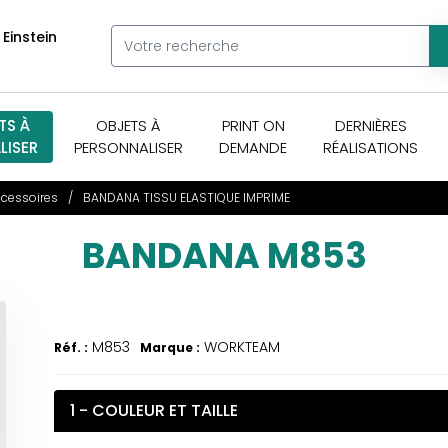
 Einstein
TS À
OBJETS À
PRINT ON
DERNIÈRES
LISER
PERSONNALISER
DEMANDE
RÉALISATIONS
cessoires
BANDANA TISSU ELASTIQUE IMPRIME
BANDANA M853
M853
WORKTEAM
Réf. :
Marque :
1 - COULEUR ET TAILLE