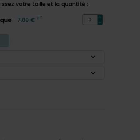
ssez votre taille et la quantité :
HT
ique
7,00 €
-
R