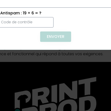
types de marquage
. Ajoutez le logo de votre entreprise,
 la
communication d'entreprise
et pour renforcer l'
espri
Antispam : 19 + 6 = ?
lité à Prix Abordable
nt un bandana qui allie
qualité
et
prix abordable
. Sa con
ux pour ceux qui recherchent un accessoire de qualité san
ique et imprimé offre le mariage parfait entre confort, sty
ce et fonctionnel qui répond à toutes vos exigences.