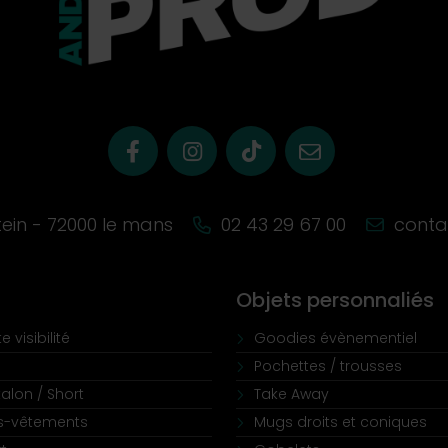
stein - 72000 le mans
02 43 29 67 00
conta
Objets personnaliés
e visibilité
Goodies évènementiel
Pochettes / trousses
alon / Short
Take Away
s-vêtements
Mugs droits et coniques