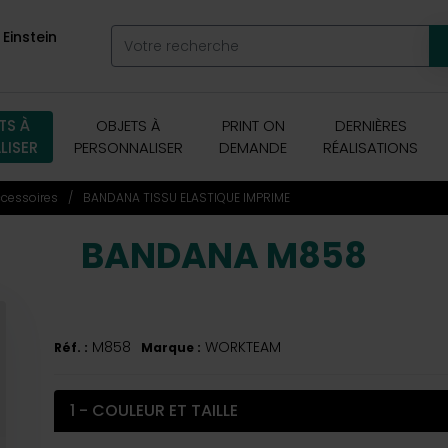
 Einstein
TS À
OBJETS À
PRINT ON
DERNIÈRES
LISER
PERSONNALISER
DEMANDE
RÉALISATIONS
cessoires
BANDANA TISSU ELASTIQUE IMPRIME
BANDANA M858
M858
WORKTEAM
Réf. :
Marque :
1 - COULEUR ET TAILLE