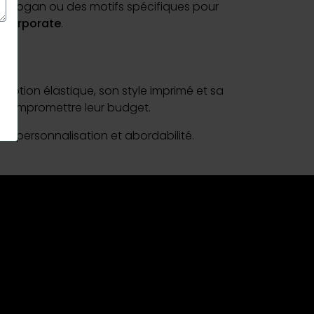
 un slogan ou des motifs spécifiques pour
t corporate
.
ception élastique, son style imprimé et sa
s compromettre leur budget.
le, personnalisation et abordabilité.