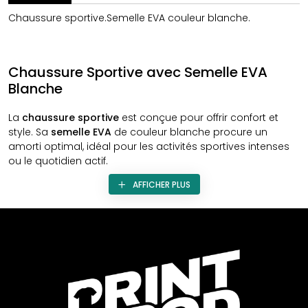
Chaussure sportive.Semelle EVA couleur blanche.
Chaussure Sportive avec Semelle EVA
Blanche
La
chaussure sportive
est conçue pour offrir confort et
style. Sa
semelle EVA
de couleur blanche procure un
amorti optimal, idéal pour les activités sportives intenses
ou le quotidien actif.
AFFICHER PLUS
Cette chaussure, au design élégant et moderne, permet
une personnalisation aisée grâce à différents types de
marquage. Elle offre ainsi une opportunité de renforcer la
communication d'entreprise
et de cultiver l'
esprit
corporate
.
En plus de son esthétique, cette chaussure sportive
garantit une
qualité
remarquable à un
prix abordable
. Elle
combine la durabilité et le confort pour répondre aux