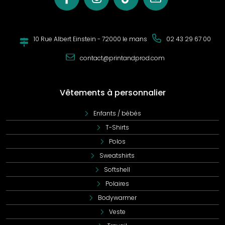
qualité en font un vêtement fonctionnel et durable, tout en
restant abordable pour les budgets professionnels.
10 Rue Albert Einstein - 72000 le mans
02 43 29 67 00
contact@printandprod.com
Vêtements à personnalier
Enfants / bébés
T-Shirts
Polos
Sweatshirts
Softshell
Polaires
Bodywarmer
Veste