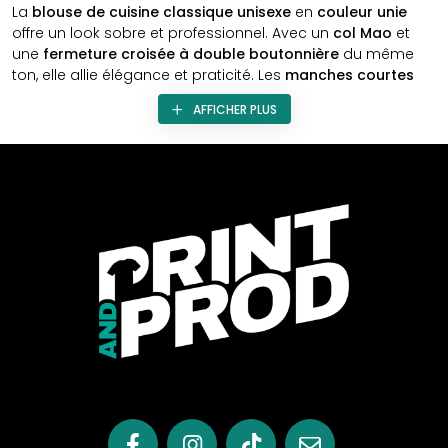
La
blouse de cuisine classique unisexe
en
couleur unie
offre un look sobre et professionnel. Avec un
col Mao
et
une
fermeture croisée à double boutonnière
du même
ton, elle allie élégance et praticité. Les
manches courtes
assurent un confort optimal lors des journées chargées en
AFFICHER PLUS
cuisine.
Cette blouse est une toile parfaite pour la
personnalisation
afin de refléter l'
esprit corporate
de
votre entreprise. Les
différents types de marquage
disponibles offrent une opportunité de renforcer la
communication d'entreprise
. Intégrer le logo ou des
éléments spécifiques permet de créer une image
professionnelle distinctive.
Qualité, Confort et Accessibilité à Prix
Abordable
Alliant
qualité
,
confort
et
accessibilité à prix abordable
,
cette blouse de cuisine répond aux exigences des
professionnels. Son design classique et ses matériaux de