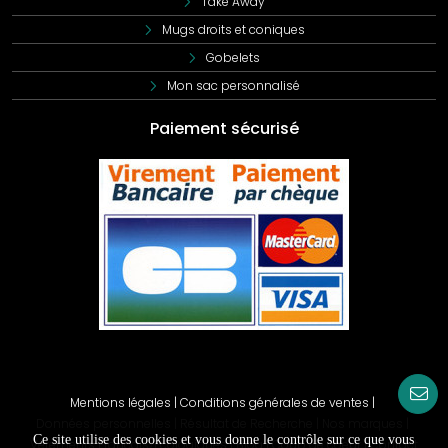
Take Away
Mugs droits et coniques
Gobelets
Mon sac personnalisé
Paiement sécurisé
Mentions légales
|
Conditions générales de ventes
|
Données personnelles
|
Résultat de Recherche
|
Nos marques
|
Ce site utilise des cookies et vous donne le contrôle sur ce que vous
Vêtements Français/Ecologiques
|
Blog
|
Coup de coeur
|
Contact