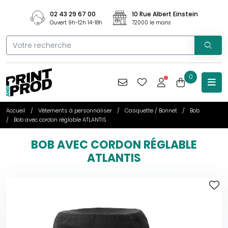
02 43 29 67 00
10 Rue Albert Einstein
Ouvert 9h-12h 14-18h
72000 le mans
0
Accueil
Vêtements à personnaliser
Casquette / Bonnet
Bob
Bob avec cordon réglable ATLANTIS
BOB AVEC CORDON RÉGLABLE
ATLANTIS