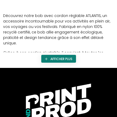
Découvrez notre bob avec cordon réglable ATLANTIS, un
accessoire incontournable pour vos activités en plein air,
vos voyages ou vos festivals. Fabriqué en nylon 100%
recyclé certifié, ce bob allie engagement écologique,
praticité et design tendance grâce à son effet délavé
unique.
Grâce à son cordon ajustable, il convient à toutes les
morphologies (tour de tête 58 cm) et reste bien en place
AFFICHER PLUS
même par temps venteux. Léger et confortable, il est doté
d’un bandeau anti-transpiration et d’un tissu déperlant,
idéal pour se protéger du soleil ou d’une légère pluie.
Le bob ATLANTIS est le choix parfait pour celles et ceux qui
recherchent un couvre-chef à la fois durable, résistant et
stylé.