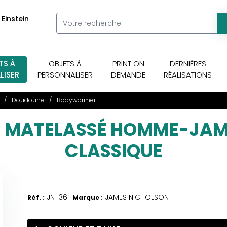
 Einstein
TS À
OBJETS À
PRINT ON
DERNIÈRES
LISER
PERSONNALISER
DEMANDE
RÉALISATIONS
Doudoune
Bodywarmer
MATELASSÉ HOMME-JAM
CLASSIQUE
JN1136
JAMES NICHOLSON
Réf. :
Marque :