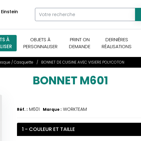
 Einstein
TS À
OBJETS À
PRINT ON
DERNIÈRES
LISER
PERSONNALISER
DEMANDE
RÉALISATIONS
sque / Casquette
BONNET DE CUISINE AVEC VISIERE POLYCOTON
BONNET M601
M601
WORKTEAM
Réf. :
Marque :
1 - COULEUR ET TAILLE