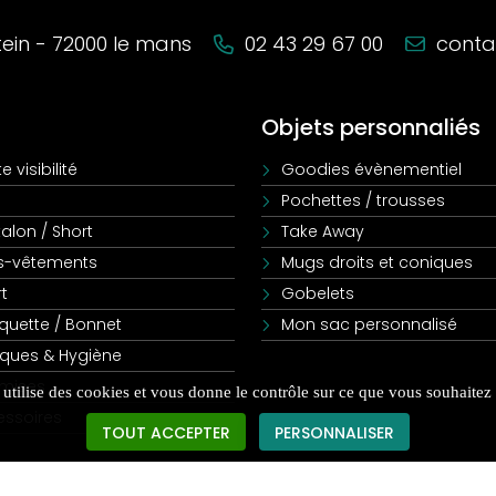
stein - 72000 le mans
02 43 29 67 00
conta
Objets personnaliés
e visibilité
Goodies évènementiel
Pochettes / trousses
alon / Short
Take Away
s-vêtements
Mugs droits et coniques
t
Gobelets
quette / Bonnet
Mon sac personnalisé
ques & Hygiène
mises
e utilise des cookies et vous donne le contrôle sur ce que vous souhaitez 
essoires
TOUT ACCEPTER
PERSONNALISER
Données personnelles
|
Résultat de Recherche
|
Nos marques
|
Vêtements F