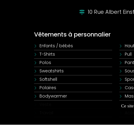
10 Rue Albert Ein
Vêtements à personnalier
Enfants / bébés
Haut
T-Shirts
Pull
Polos
Pant
Sweatshirts
Sou
Softshell
Spor
Polaires
Cas
Bodywarmer
Mas
Veste
Che
Ce sit
Travail
Acc
Mentions légales
|
Conditions générales de ventes
|