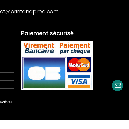
ct@printandprod.com
Paiement sécurisé
activer
rançais/Ecologiques
|
Blog
|
Coup de coeur
|
Contact