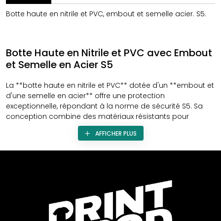
Botte haute en nitrile et PVC, embout et semelle acier. S5.
Botte Haute en Nitrile et PVC avec Embout
et Semelle en Acier S5
La **botte haute en nitrile et PVC** dotée d'un **embout et
d'une semelle en acier** offre une protection
exceptionnelle, répondant à la norme de sécurité S5. Sa
conception combine des matériaux résistants pour
assurer une sécurité optimale dans divers environnements
AFFICHER PLUS
de travail.
Cette botte peut être personnalisée grâce à différents
types de marquage pour répondre aux besoins
spécifiques des entreprises. Cette personnalisation
renforce l'**esprit corporate** et constitue un excellent
outil de **communication d'entreprise**.
La qualité de fabrication de cette botte haute en nitrile et