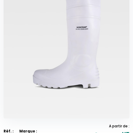
A partir de :
Réf. :
Marque :