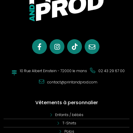
PVC garantit une **durabilité exceptionnelle**. Malgré sa
résistance et ses performances élevées, elle reste
**abordable**, offrant ainsi un excellent rapport **qualité-
prix**.
10 Rue Albert Einstein - 72000 le mans
02 43 29 67 00
contact@printandprod.com
Vêtements à personnalier
Enfants / bébés
T-Shirts
Polos