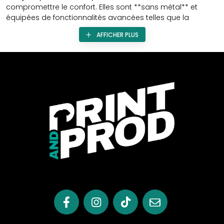
compromettre le confort. Elles sont **sans métal** et
équipées de fonctionnalités avancées telles que la
**décharge électrostatique ESD**.
AFFICHER PLUS
Dotées d'une **semelle PU bidensitée**, combinée en deux
coloris, elles assurent une **résistance accrue aux
chocs**. L'**embout en composite anti-impacts** et la
**semelle textile antiperforation** garantissent une
sécurité optimale.
Leur **semelle EVA rembourrée** offre un confort supérieur
pour une utilisation prolongée. Ces chaussures
antistatiques ESD assurent une protection pour l'utilisateur
ainsi que pour les composants électroniques sensibles
manipulés par celui-ci. Elles absorbent l'énergie au talon et
sont **résistantes aux hydrocarbures, à la pénétration et à
l'absorption de l'eau**. Leur **semelle antidérapante avec
surlignements** assure une adhérence maximale (S3 SRC
- ESD).