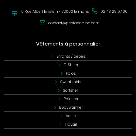
10 Rue Albert Einstein - 72000 le mans
02 43 29 67 00
contact@printandprod.com
Vêtements à personnalier
Enfants / bébés
T-Shirts
Polos
Sweatshirts
Softshell
Polaires
Bodywarmer
Veste
Travail