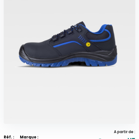
A partir de :
Réf. :
Marque :