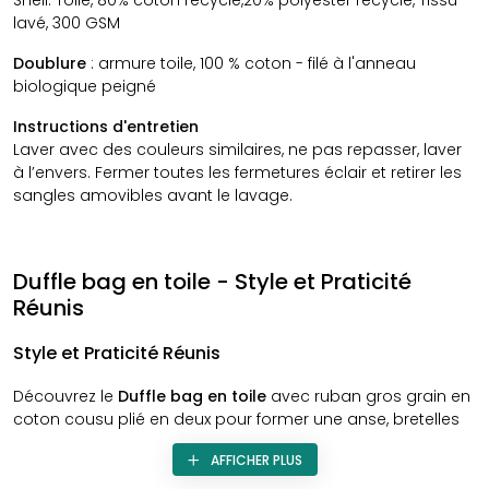
lavé, 300 GSM
Doublure
: armure toile, 100 % coton - filé à l'anneau
biologique peigné
Instructions d'entretien
Laver avec des couleurs similaires, ne pas repasser, laver
à l’envers. Fermer toutes les fermetures éclair et retirer les
sangles amovibles avant le lavage.
Duffle bag en toile - Style et Praticité
Réunis
Style et Praticité Réunis
Découvrez le
Duffle bag en toile
avec ruban gros grain en
coton cousu plié en deux pour former une anse, bretelles
gros grain amovible, poche avant entre les bretelles,
AFFICHER PLUS
poche intérieure, fermeture éclair spirale en nylon avec
tirette métallique sur les poches avant et intérieure,