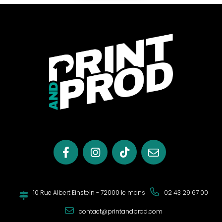
fermeture éclair intérieure invisible décorative, surpiqûre
simple à la fixation de l’anse, et sangle gros grain avec
couture en croix. Un sac qui allie style et praticité.
Détails Élégants
Le ruban gros grain en coton forme une anse élégante,
tandis que les bretelles gros grain amovible offrent une
polyvalence pratique. La fermeture éclair spirale en nylon
avec tirette métallique ajoute une touche moderne, et la
fermeture éclair intérieure invisible décorative apporte une
note esthétique.
Praticité au Quotidien
Avec une poche avant entre les bretelles pour un accès
rapide et une poche intérieure pour un rangement
organisé, ce duffle bag en toile est conçu pour répondre à
vos besoins au quotidien.
10 Rue Albert Einstein - 72000 le mans
02 43 29 67 00
contact@printandprod.com