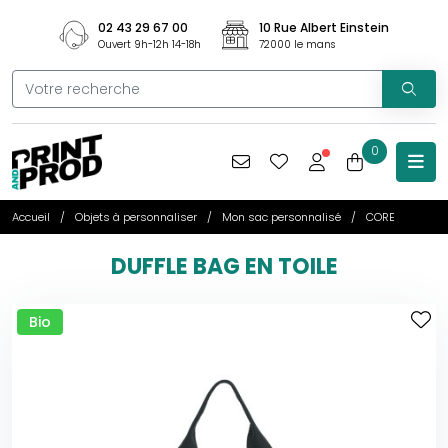
02 43 29 67 00
10 Rue Albert Einstein
Ouvert 9h-12h 14-18h
72000 le mans
0
Accueil
Objets à personnaliser
Mon sac personnalisé
CORE
DUFFLE BAG EN TOILE
Bio