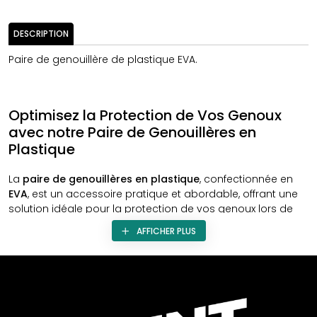
DESCRIPTION
Paire de genouillère de plastique EVA.
Optimisez la Protection de Vos Genoux
avec notre Paire de Genouillères en
Plastique
La
paire de genouillères en plastique
, confectionnée en
EVA
, est un accessoire pratique et abordable, offrant une
solution idéale pour la protection de vos genoux lors de
diverses activités.
AFFICHER PLUS
Conception Légère en Plastique
Ces genouillères sont spécialement conçues avec un
plastique léger
, assurant une protection tout en
permettant une liberté de mouvement. Idéales pour les