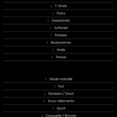
besoins sans compromis sur la qualité.
T-Shirts
Polos
En conclusion, notre paire de genouillères en plastique
avec confort EVA représente un choix judicieux, alliant
Sweatshirts
qualité, personnalisation, confort
et une excellente
Softshell
proposition en termes de
rapport qualité-prix
.
Polaires
Bodywarmer
Veste
Travail
Haute visibilité
Pull
Pantalon / Short
Sous-vêtements
Sport
Casquette / Bonnet