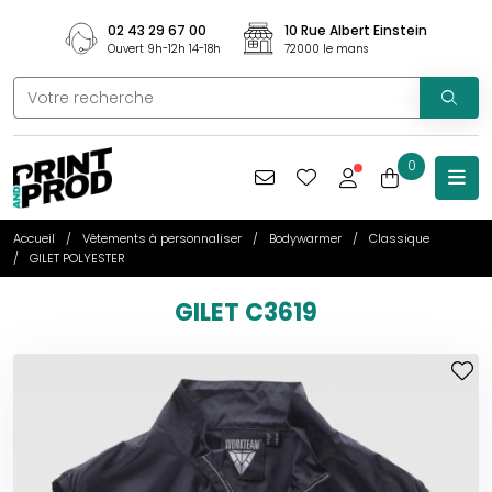
02 43 29 67 00
10 Rue Albert Einstein
Ouvert 9h-12h 14-18h
72000 le mans
0
Accueil
Vêtements à personnaliser
Bodywarmer
Classique
GILET POLYESTER
GILET C3619