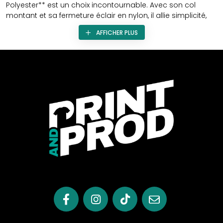
Polyester** est un choix incontournable. Avec son col
montant et sa fermeture éclair en nylon, il allie simplicité,
personnalisation, et accessibilité financière.
AFFICHER PLUS
Personnalisation pour Votre Entreprise
La personnalisation est essentielle pour renforcer l'image
de votre entreprise. Ce gilet offre des options pour mettre
en avant votre marque :
Marquage
: Personnalisez ce gilet avec le logo de
votre entreprise pour renforcer votre présence sur le
marché.
Broderie
: Ajoutez une touche d'élégance avec des
broderies personnalisées.
Communication d'Entreprise
: Faites passer votre
message d'entreprise en personnalisant ce gilet pour
vos employés.
Qualité et Accessibilité
Ce gilet en polyester est conçu pour offrir une qualité