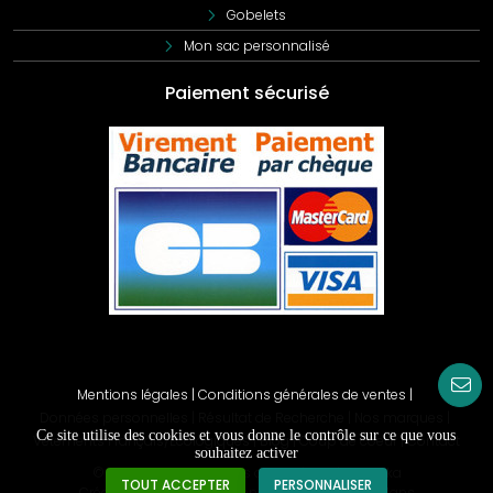
Gobelets
Mon sac personnalisé
Paiement sécurisé
Mentions légales
|
Conditions générales de ventes
|
Données personnelles
|
Résultat de Recherche
|
Nos marques
|
Ce site utilise des cookies et vous donne le contrôle sur ce que vous
Vêtements Français/Ecologiques
|
Blog
|
Coup de coeur
|
Contact
souhaitez activer
© Copyright
2026
. Tous droits réservés - kocka
TOUT ACCEPTER
PERSONNALISER
Création site internet : Agence Web Kocka - Le Mans