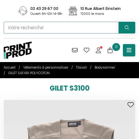
02 43 29 67 00
10 Rue Albert Einstein
Ouvert 9h-12h 14-18h
72000 le mans
0
Accueil
Vêtements à personnaliser
Travail
Bodywarmer
GILET SAFARI POLYCOTON
GILET S3100