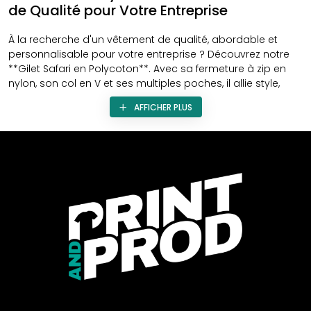
de Qualité pour Votre Entreprise
À la recherche d'un vêtement de qualité, abordable et
personnalisable pour votre entreprise ? Découvrez notre
**Gilet Safari en Polycoton**. Avec sa fermeture à zip en
nylon, son col en V et ses multiples poches, il allie style,
fonctionnalité et personnalisation, parfait pour véhiculer
AFFICHER PLUS
l'esprit corporate de votre société.
Personnalisation au Cœur de l'Entreprise
La personnalisation est essentielle pour renforcer l'image
de votre entreprise. Ce gilet offre plusieurs options pour
mettre en avant votre marque :
Marquage
: Apposez le logo de votre entreprise pour
une personnalisation élégante.
Broderie
: Ajoutez une touche raffinée avec des
broderies personnalisées.
Communication d'Entreprise
: Faites passer votre
message en personnalisant ce gilet pour vos