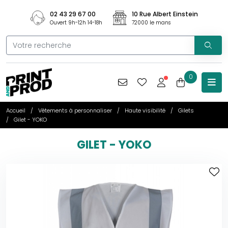
02 43 29 67 00
10 Rue Albert Einstein
Ouvert 9h-12h 14-18h
72000 le mans
0
Accueil
Vêtements à personnaliser
Haute visibilité
Gilets
Gilet - YOKO
GILET - YOKO