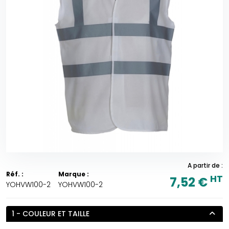
A partir de :
Réf. :
Marque :
HT
7,52 €
YOHVW100-2
YOHVW100-2
1 - COULEUR ET TAILLE