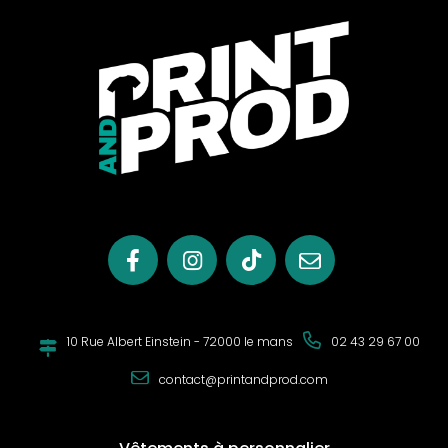
La personnalisation est un élément essentiel pour refléter
votre style et votre entreprise. Cette veste offre différentes
possibilités de personnalisation pour répondre à vos
besoins :
Marquage
: Personnalisez la veste avec le logo de
votre entreprise pour une image professionnelle.
Broderie
: Ajoutez une touche d'élégance avec des
broderies personnalisées.
Communication d'Entreprise
: Faites passer le
message de votre entreprise en personnalisant cette
veste pour vos employés.
Caractéristiques Pratiques
10 Rue Albert Einstein - 72000 le mans
02 43 29 67 00
Cette veste matelassée pour homme est conçue pour
offrir à la fois style et confort au quotidien :
contact@printandprod.com
Manches montées pour une coupe élégante.
Col haut avec capuche amovible et boutons
pressions métalliques mats invisibles pour un look