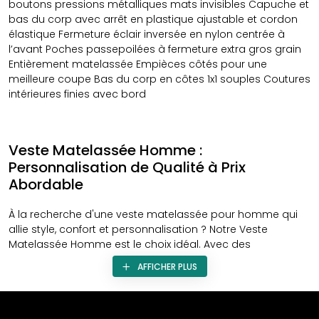
boutons pressions métalliques mats invisibles Capuche et
bas du corp avec arrêt en plastique ajustable et cordon
élastique Fermeture éclair inversée en nylon centrée à
l’avant Poches passepoilées à fermeture extra gros grain
Entièrement matelassée Empièces côtés pour une
meilleure coupe Bas du corp en côtes 1x1 souples Coutures
intérieures finies avec bord
Veste Matelassée Homme :
Personnalisation de Qualité à Prix
Abordable
À la recherche d'une veste matelassée pour homme qui
allie style, confort et personnalisation ? Notre Veste
Matelassée Homme est le choix idéal. Avec des
caractéristiques uniques et la possibilité de
AFFICHER PLUS
personnalisation, elle vous offre un look élégant et
confortable, le tout à un prix abordable.
Personnalisation pour Votre Style