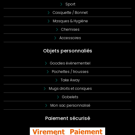
ainsi d'un excellent rapport qualité-prix.
Sport
Casquette / Bonnet
En conclusion, cette veste matelassée pour homme est le
choix idéal pour afficher votre style personnel ou
Masques & Hygiène
promouvoir votre entreprise. Personnalisez-la selon vos
Chemises
besoins, communiquez votre image de marque avec
Accessoires
élégance, tout en maîtrisant vos dépenses.
Objets personnaliés
Goodies évènementiel
Pochettes / trousses
Take Away
Mugs droits et coniques
Gobelets
Mon sac personnalisé
Paiement sécurisé