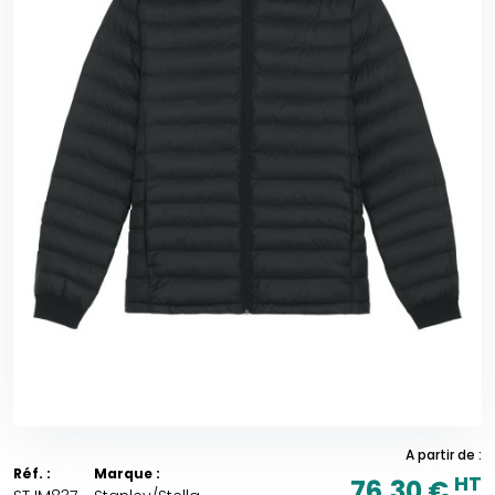
A partir de :
Réf. :
Marque :
HT
76,30 €