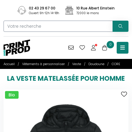
02 43 29 67 00
10 Rue Albert Einstein
Ouvert 9h-12h 14-18h
72000 le mans
0
Accueil
Vêtements à personnaliser
Veste
Doudoune
CORE
LA VESTE MATELASSÉE POUR HOMME
Bio