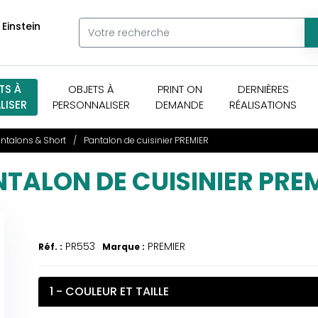
 Einstein
TS À
OBJETS À
PRINT ON
DERNIÈRES
LISER
PERSONNALISER
DEMANDE
RÉALISATIONS
ntalons & Short
Pantalon de cuisinier PREMIER
TALON DE CUISINIER PRE
PR553
PREMIER
Réf. :
Marque :
1 - COULEUR ET TAILLE