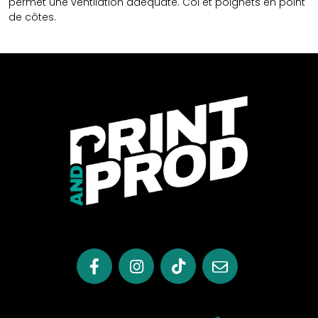
permet une ventilation adéquate. Col et poignets en point
de côtes.