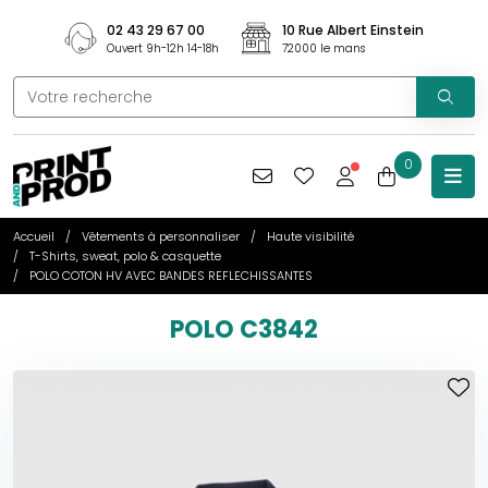
02 43 29 67 00
10 Rue Albert Einstein
Ouvert 9h-12h 14-18h
72000 le mans
0
Accueil
Vêtements à personnaliser
Haute visibilité
T-Shirts, sweat, polo & casquette
POLO COTON HV AVEC BANDES REFLECHISSANTES
POLO C3842