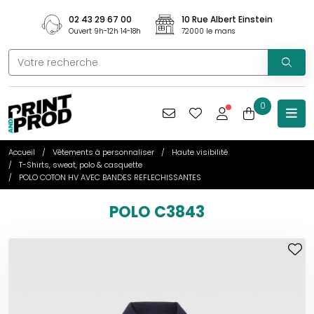
02 43 29 67 00
10 Rue Albert Einstein
Ouvert 9h-12h 14-18h
72000 le mans
0
Accueil
Vêtements à personnaliser
Haute visibilité
T-Shirts, sweat, polo & casquette
POLO COTON HV AVEC BANDES REFLECHISSANTES
POLO C3843