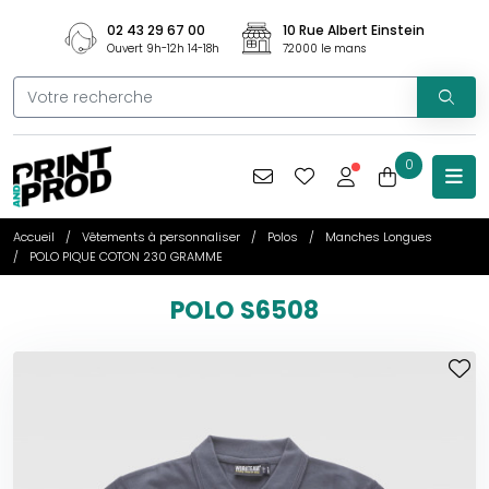
02 43 29 67 00
10 Rue Albert Einstein
Ouvert 9h-12h 14-18h
72000 le mans
0
Accueil
Vêtements à personnaliser
Polos
Manches Longues
POLO PIQUE COTON 230 GRAMME
POLO S6508