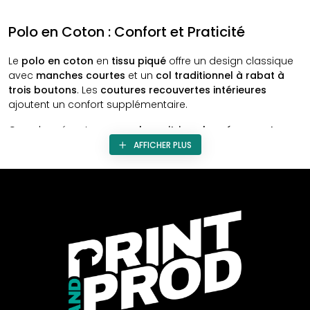
Polo en Coton : Confort et Praticité
Le
polo en coton
en
tissu piqué
offre un design classique
avec
manches courtes
et un
col traditionnel à rabat à
trois boutons
. Les
coutures recouvertes intérieures
ajoutent un confort supplémentaire.
Ce polo présente une
poche poitrine plaquée ouverte
,
pratique pour ranger de petits objets. Fabriqué dans un
AFFICHER PLUS
tissu frais et perméable
, il assure une
ventilation
adéquate
, idéale pour les journées chaudes. Les
finitions
du col et des manches en point de côtes
ajoutent une
touche d'élégance.
Ce vêtement peut être
personnalisé
avec différents types
de
marquage
, adapté pour une
communication
d'entreprise
ou pour refléter un
esprit corporate
. Offrant
un excellent
rapport qualité-prix
, ce polo allie confort et
praticité sans compromis.