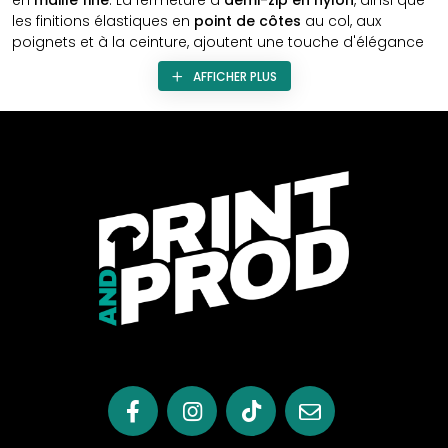
en
maille fine
. La fermeture à
demi-zip en nylon
, ainsi que
les finitions élastiques en
point de côtes
au col, aux
poignets et à la ceinture, ajoutent une touche d'élégance
et de confort à cette pièce.
AFFICHER PLUS
Maille Fine pour un Confort Léger
La
maille fine
de ce pull assure un confort léger et une
sensation agréable sur la peau. Parfaite pour toutes les
saisons, cette texture délicate offre une élégance
décontractée au quotidien.
Fermeture à Demi-Zip en Nylon
La fermeture à
demi-zip en nylon
apporte une touche
moderne à ce pull, permettant un ajustement
personnalisé en fonction de la météo. Un détail pratique
qui combine style et fonctionnalité.
Finitions Élastiques en Point de Côtes
Les finitions élastiques en
point de côtes
au col, aux