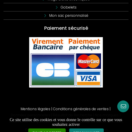
Gobelets
Mon sac personnalisé
Paiement sécurisé
Mentions légales
|
Conditions générales de ventes
|
Données personnelles
|
Résultat de Recherche
|
Nos marques
|
Ce site utilise des cookies et vous donne le contrôle sur ce que vous
Vêtements Français/Ecologiques
|
Blog
|
Coup de coeur
|
Contact
souhaitez activer
© Copyright
2026
. Tous droits réservés - kocka