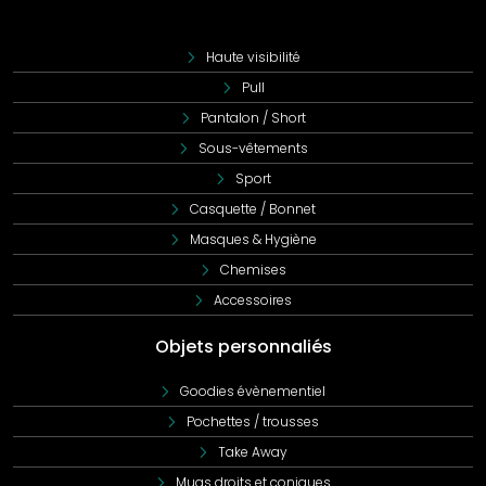
personnalisation
,
qualité
et
prix abordable
pour répondre
à vos besoins vestimentaires avec élégance.
Haute visibilité
Pull
Pantalon / Short
Sous-vêtements
Sport
Casquette / Bonnet
Masques & Hygiène
Chemises
Accessoires
Objets personnaliés
Goodies évènementiel
Pochettes / trousses
Take Away
Mugs droits et coniques