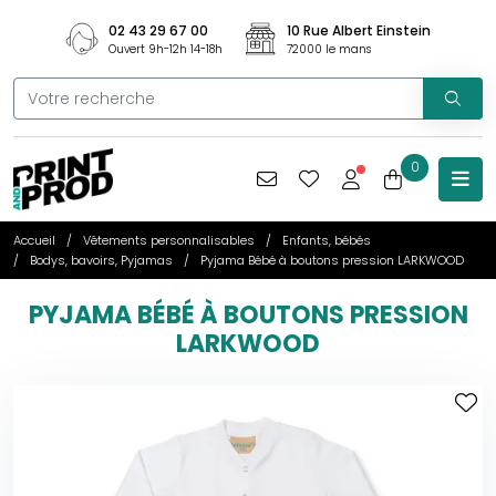
02 43 29 67 00
10 Rue Albert Einstein
Ouvert 9h-12h 14-18h
72000 le mans
0
Accueil
Vêtements personnalisables
Enfants, bébés
Bodys, bavoirs, Pyjamas
Pyjama Bébé à boutons pression LARKWOOD
PYJAMA BÉBÉ À BOUTONS PRESSION
LARKWOOD