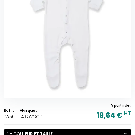
A partir de :
Réf. :
Marque :
HT
19,64 €
LW50
LARKWOOD
1 - COULEUR ET TAILLE