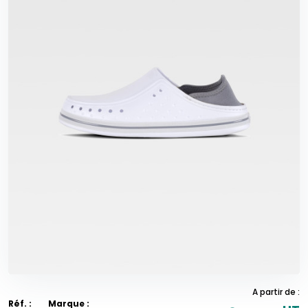
A partir de :
Réf. :
Marque :