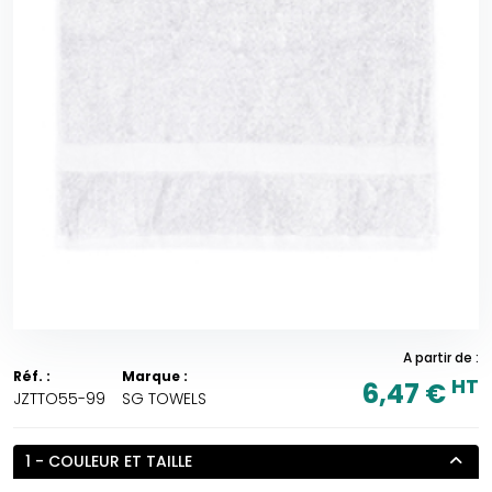
A partir de :
Réf. :
Marque :
HT
6,47 €
JZTTO55-99
SG TOWELS
1 - COULEUR ET TAILLE