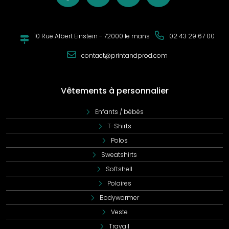
10 Rue Albert Einstein - 72000 le mans
02 43 29 67 00
contact@printandprod.com
Vêtements à personnalier
Enfants / bébés
T-Shirts
Polos
Sweatshirts
Softshell
Polaires
Bodywarmer
Veste
Travail