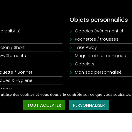
Objets personnaliés
e visibilité
Goodies évènementiel
Pochettes / trousses
alon / Short
Take Away
s-vêtements
Mugs droits et coniques
t
Gobelets
quette / Bonnet
Mon sac personnalisé
ques & Hygiène
mises
e utilise des cookies et vous donne le contrôle sur ce que vous souhaitez 
essoires
TOUT ACCEPTER
PERSONNALISER
Données personnelles
|
Résultat de Recherche
|
Nos marques
|
Vêtements F
© Copyright
2026
. Tous droits réservés - kocka
Création site internet : Agence Web Kocka - Le Mans