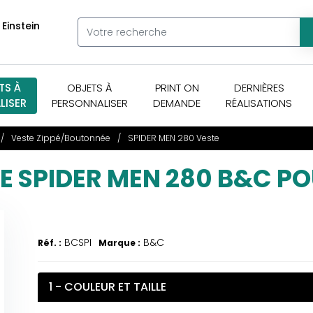
 Einstein
TS À
OBJETS À
PRINT ON
DERNIÈRES
LISER
PERSONNALISER
DEMANDE
RÉALISATIONS
Veste Zippé/Boutonnée
SPIDER MEN 280 Veste
ÉE SPIDER MEN 280 B&C 
BCSPI
B&C
Réf. :
Marque :
1 - COULEUR ET TAILLE