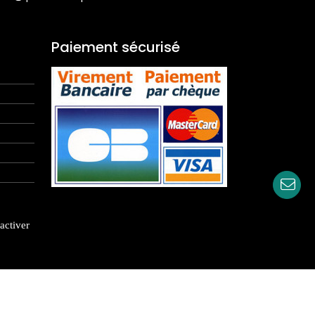
Paiement sécurisé
activer
rançais/Ecologiques
|
Blog
|
Coup de coeur
|
Contact