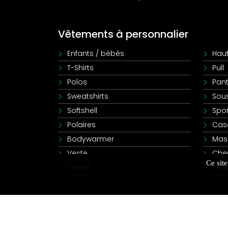
Vêtements à personnalier
Enfants / bébés
Haut
T-Shirts
Pull
Polos
Pant
Sweatshirts
Sou
Softshell
Spor
Polaires
Cas
Bodywarmer
Mas
Veste
Che
Ce sit
Travail
Acc
Mentions légales
|
Conditions générales de ventes
|