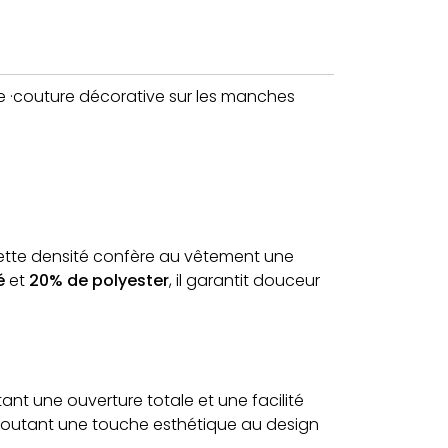
te ·couture décorative sur les manches
 Cette densité confère au vêtement une
é
et
20% de polyester
, il garantit douceur
tant une ouverture totale et une facilité
 ajoutant une touche esthétique au design