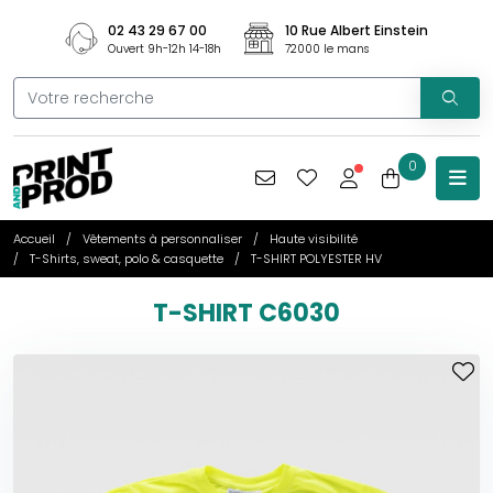
02 43 29 67 00
10 Rue Albert Einstein
Ouvert 9h-12h 14-18h
72000 le mans
0
Accueil
Vêtements à personnaliser
Haute visibilité
T-Shirts, sweat, polo & casquette
T-SHIRT POLYESTER HV
T-SHIRT C6030