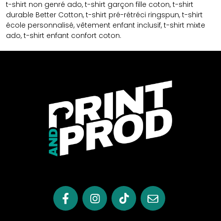
t-shirt non genré ado, t-shirt garçon fille coton, t-shirt
durable Better Cotton, t-shirt pré-rétréci ringspun, t-shirt
école personnalisé, vêtement enfant inclusif, t-shirt mixte
ado, t-shirt enfant confort coton.