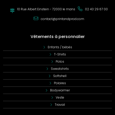
10 Rue Albert Einstein - 72000 le mans
02 43 29 67 00
contact@printandprod.com
Vêtements à personnalier
Enfants / bébés
T-Shirts
Polos
Sweatshirts
Softshell
Polaires
Bodywarmer
Veste
Travail