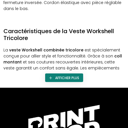
fermeture inversée. Cordon élastique avec pièce réglable
dans le bas.
Caractéristiques de la Veste Workshell
Tricolore
La
veste Workshell combinée tricolore
est spécialement
conçue pour allier style et fonctionnalité. Grâce à son
coll
montant
et ses coutures recouvertes intérieures, cette
veste garantit un confort sans égale. Les empiècements
combinés ajoutent une touche esthétique, pendant que la
AFFICHER PLUS
fermeture éclair en nylon assure une protection optimale.
Protection et Confort des Vestes Workshell
Un
rabat protecteur intérieur
sur la partie supérieure
protège davantage la fermeture éclair, offrant une double
protection. La veste est aussi dotée de deux poches
poitrine et de deux poches latérales intérieures, toutes
avec des fermetures à zip en nylon. Le poignet ajustable